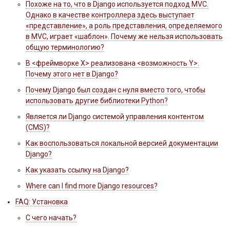
Похоже на то, что в Django используется подход MVC.
Однако в качестве контроллера здесь выступает
«представление», а роль представления, определяемого
в MVC, играет «шаблон». Почему же нельзя использовать
общую терминологию?
В <фреймворке X> реализована <возможность Y>.
Почему этого нет в Django?
Почему Django был создан с нуля вместо того, чтобы
использовать другие библиотеки Python?
Является ли Django системой управления контентом
(CMS)?
Как воспользоваться локальной версией документации
Django?
Как указать ссылку на Django?
Where can I find more Django resources?
FAQ: Установка
С чего начать?