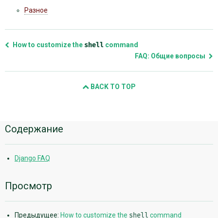
Разное
How to customize the
shell
command
FAQ: Общие вопросы
BACK TO TOP
Дополнительная
Содержание
информация
Django FAQ
Просмотр
Предыдущее:
How to customize the
shell
command