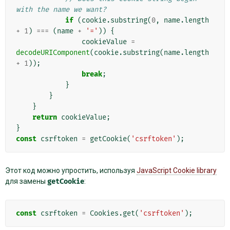
with the name we want?
if
(
cookie
.
substring
(
0
,
name
.
length
+
1
)
===
(
name
+
'='
))
{
cookieValue
=
decodeURIComponent
(
cookie
.
substring
(
name
.
length
+
1
));
break
;
}
}
}
return
cookieValue
;
}
const
csrftoken
=
getCookie
(
'csrftoken'
);
Этот код можно упростить, используя
JavaScript Cookie library
для замены
getCookie
:
const
csrftoken
=
Cookies
.
get
(
'csrftoken'
);