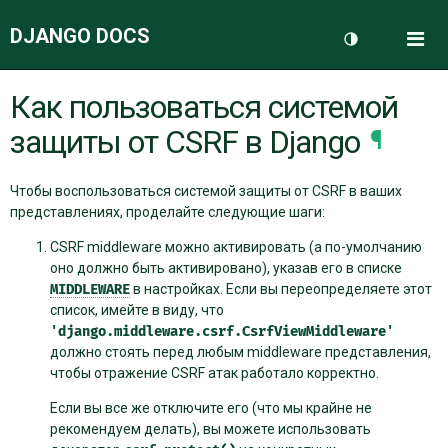
DJANGO DOCS
Me
Переключить 
Как пользоваться системой
ДОКУМЕНТАЦИЯ
защиты от CSRF в Django
¶
БЛОГ
Чтобы воспользоваться системой защиты от CSRF в ваших
представлениях, проделайте следующие шаги:
CSRF middleware можно активировать (а по-умолчанию
оно должно быть активировано), указав его в списке
MIDDLEWARE
в настройках. Если вы переопределяете этот
список, имейте в виду, что
'django.middleware.csrf.CsrfViewMiddleware'
должно стоять перед любым middleware представления,
чтобы отражение CSRF атак работало корректно.
Если вы все же отключите его (что мы крайне не
рекомендуем делать), вы можете использовать