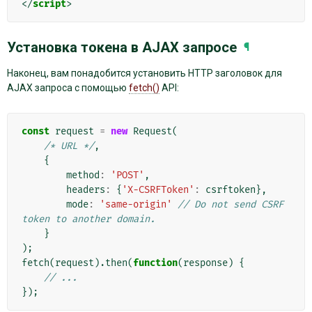
</
script
>
Установка токена в AJAX запросе
¶
Наконец, вам понадобится установить HTTP заголовок для
AJAX запроса с помощью
fetch()
API:
const
request
=
new
Request
(
/* URL */
,
{
method
:
'POST'
,
headers
:
{
'X-CSRFToken'
:
csrftoken
},
mode
:
'same-origin'
// Do not send CSRF 
token to another domain.
}
);
fetch
(
request
).
then
(
function
(
response
)
{
// ...
});