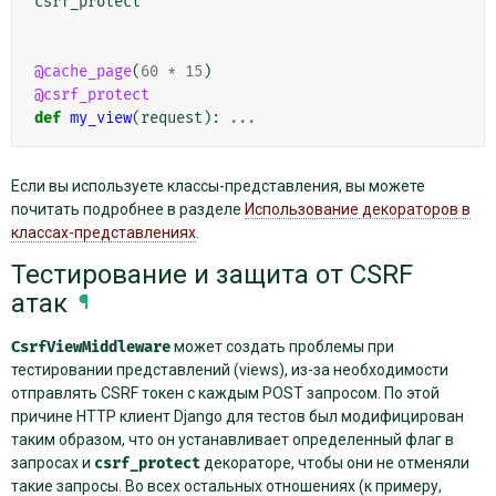
csrf_protect
@cache_page
(
60
*
15
)
@csrf_protect
def
my_view
(
request
):
...
Если вы используете классы-представления, вы можете
почитать подробнее в разделе
Использование декораторов в
классах-представлениях
.
Тестирование и защита от CSRF
атак
¶
CsrfViewMiddleware
может создать проблемы при
тестировании представлений (views), из-за необходимости
отправлять CSRF токен с каждым POST запросом. По этой
причине HTTP клиент Django для тестов был модифицирован
таким образом, что он устанавливает определенный флаг в
запросах и
csrf_protect
декораторе, чтобы они не отменяли
такие запросы. Во всех остальных отношениях (к примеру,