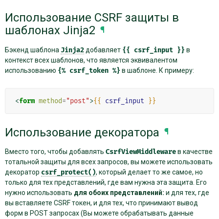
Использование CSRF защиты в
шаблонах Jinja2
¶
Бэкенд шаблона
Jinja2
добавляет
{{
csrf_input
}}
в
контекст всех шаблонов, что является эквивалентом
использованию
{%
csrf_token
%}
в шаблоне. К примеру:
<
form
method
=
"post"
>
{{
csrf_input
}}
Использование декоратора
¶
Вместо того, чтобы добавлять
CsrfViewMiddleware
в качестве
тотальной защиты для всех запросов, вы можете использовать
декоратор
csrf_protect()
, который делает то же самое, но
только для тех представлений, где вам нужна эта защита. Его
нужно использовать
для обоих представлений:
и для тех, где
вы вставляете CSRF токен, и для тех, что принимают вывод
форм в POST запросах (Вы можете обрабатывать данные