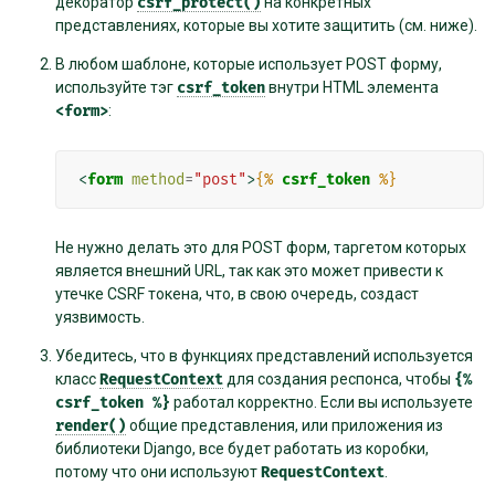
декоратор
csrf_protect()
на конкретных
представлениях, которые вы хотите защитить (см. ниже).
В любом шаблоне, которые использует POST форму,
используйте тэг
csrf_token
внутри HTML элемента
<form>
:
<
form
method
=
"post"
>
{%
csrf_token
%}
Не нужно делать это для POST форм, таргетом которых
является внешний URL, так как это может привести к
утечке CSRF токена, что, в свою очередь, создаст
уязвимость.
Убедитесь, что в функциях представлений используется
класс
RequestContext
для создания респонса, чтобы
{%
csrf_token
%}
работал корректно. Если вы используете
render()
общие представления, или приложения из
библиотеки Django, все будет работать из коробки,
потому что они используют
RequestContext
.