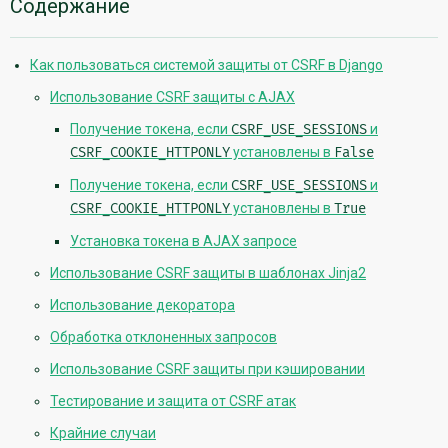
Дополнительная
Содержание
информация
Как пользоваться системой защиты от CSRF в Django
Использование CSRF защиты с AJAX
Получение токена, если
CSRF_USE_SESSIONS
и
CSRF_COOKIE_HTTPONLY
установлены в
False
Получение токена, если
CSRF_USE_SESSIONS
и
CSRF_COOKIE_HTTPONLY
установлены в
True
Установка токена в AJAX запросе
Использование CSRF защиты в шаблонах Jinja2
Использование декоратора
Обработка отклоненных запросов
Использование CSRF защиты при кэшировании
Тестирование и защита от CSRF атак
Крайние случаи