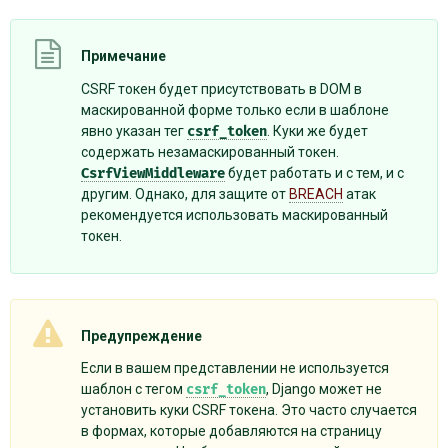
Примечание
CSRF токен будет присутствовать в DOM в
маскированной форме только если в шаблоне
явно указан тег
csrf_token
. Куки же будет
содержать незамаскированный токен.
CsrfViewMiddleware
будет работать и с тем, и с
другим. Однако, для защите от
BREACH
атак
рекомендуется использовать маскированный
токен.
Предупреждение
Если в вашем представлении не используется
шаблон с тегом
csrf_token
, Django может не
установить куки CSRF токена. Это часто случается
в формах, которые добавляются на страницу