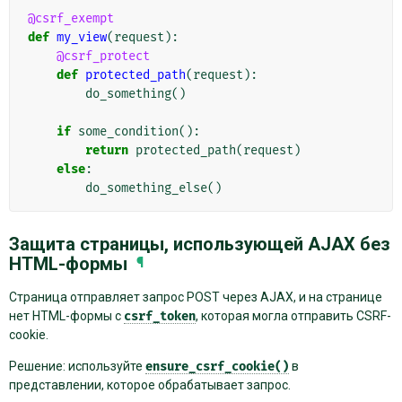
@csrf_exempt
def
my_view
(
request
):
@csrf_protect
def
protected_path
(
request
):
do_something
()
if
some_condition
():
return
protected_path
(
request
)
else
:
do_something_else
()
Защита страницы, использующей AJAX без
HTML-формы
¶
Страница отправляет запрос POST через AJAX, и на странице
нет HTML-формы с
csrf_token
, которая могла отправить CSRF-
cookie.
Решение: используйте
ensure_csrf_cookie()
в
представлении, которое обрабатывает запрос.