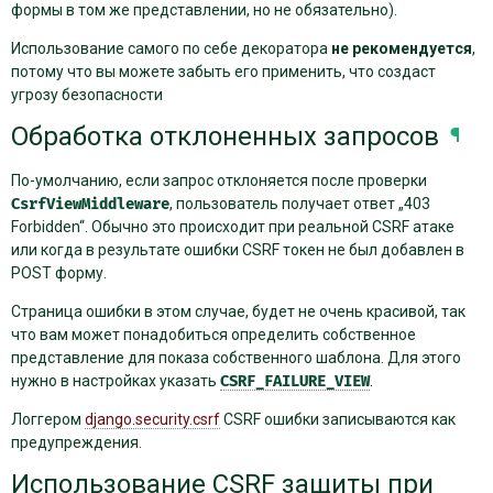
формы в том же представлении, но не обязательно).
Использование самого по себе декоратора
не рекомендуется
,
потому что вы можете забыть его применить, что создаст
угрозу безопасности
Обработка отклоненных запросов
¶
По-умолчанию, если запрос отклоняется после проверки
CsrfViewMiddleware
, пользователь получает ответ „403
Forbidden“. Обычно это происходит при реальной CSRF атаке
или когда в результате ошибки CSRF токен не был добавлен в
POST форму.
Страница ошибки в этом случае, будет не очень красивой, так
что вам может понадобиться определить собственное
представление для показа собственного шаблона. Для этого
нужно в настройках указать
CSRF_FAILURE_VIEW
.
Логгером
django.security.csrf
CSRF ошибки записываются как
предупреждения.
Использование CSRF защиты при