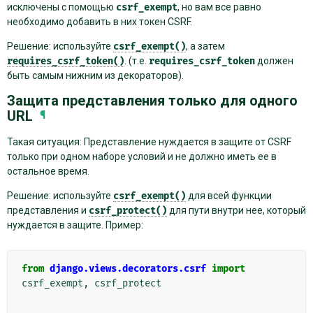
исключены с помощью
csrf_exempt
, но вам все равно
необходимо добавить в них токен CSRF.
Решение: используйте
csrf_exempt()
, а затем
requires_csrf_token()
. (т.е.
requires_csrf_token
должен
быть самым нижним из декораторов).
Защита представления только для одного
URL
¶
Такая ситуация: Представление нуждается в защите от CSRF
только при одном наборе условий и не должно иметь ее в
остальное время.
Решение: используйте
csrf_exempt()
для всей функции
представления и
csrf_protect()
для пути внутри нее, который
нуждается в защите. Пример:
from
django.views.decorators.csrf
import
csrf_exempt
,
csrf_protect