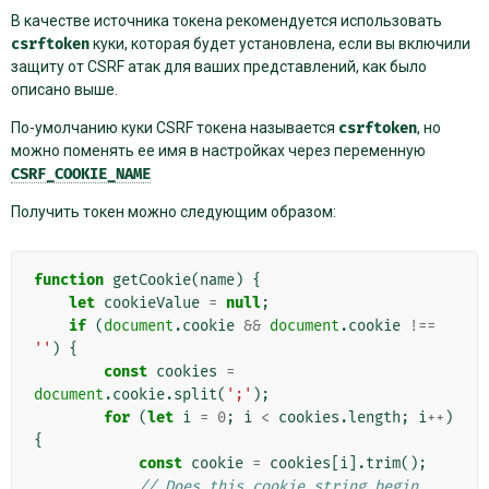
В качестве источника токена рекомендуется использовать
csrftoken
куки, которая будет установлена, если вы включили
защиту от CSRF атак для ваших представлений, как было
описано выше.
По-умолчанию куки CSRF токена называется
csrftoken
, но
можно поменять ее имя в настройках через переменную
CSRF_COOKIE_NAME
Получить токен можно следующим образом:
function
getCookie
(
name
)
{
let
cookieValue
=
null
;
if
(
document
.
cookie
&&
document
.
cookie
!==
''
)
{
const
cookies
=
document
.
cookie
.
split
(
';'
);
for
(
let
i
=
0
;
i
<
cookies
.
length
;
i
++
)
{
const
cookie
=
cookies
[
i
].
trim
();
// Does this cookie string begin 