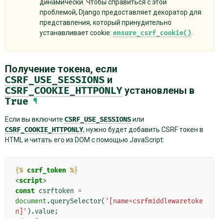
динамически. Чтобы справиться с этой
проблемой, Django предоставляет декоратор для
представления, который принудительно
устанавливает cookie:
ensure_csrf_cookie()
.
Получение токена, если
CSRF_USE_SESSIONS
и
CSRF_COOKIE_HTTPONLY
установлены в
True
¶
Если вы включите
CSRF_USE_SESSIONS
или
CSRF_COOKIE_HTTPONLY
, нужно будет добавить CSRF токен в
HTML и читать его из DOM с помощью JavaScript:
{%
csrf_token
%}
<
script
>
const
csrftoken
=
document
.
querySelector
(
'[name=csrfmiddlewaretoke
n]'
).
value
;