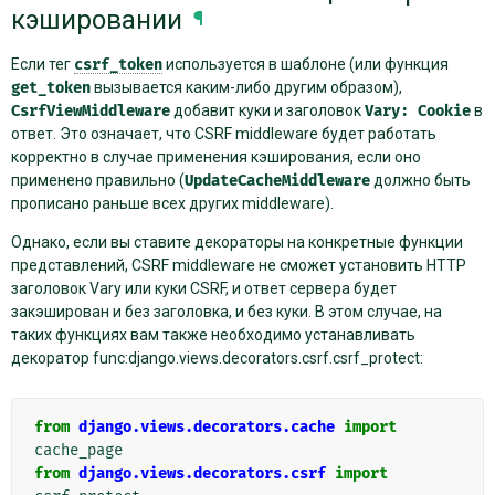
кэшировании
¶
Если тег
csrf_token
используется в шаблоне (или функция
get_token
вызывается каким-либо другим образом),
CsrfViewMiddleware
добавит куки и заголовок
Vary:
Cookie
в
ответ. Это означает, что CSRF middleware будет работать
корректно в случае применения кэширования, если оно
применено правильно (
UpdateCacheMiddleware
должно быть
прописано раньше всех других middleware).
Однако, если вы ставите декораторы на конкретные функции
представлений, CSRF middleware не сможет установить HTTP
заголовок Vary или куки CSRF, и ответ сервера будет
закэширован и без заголовка, и без куки. В этом случае, на
таких функциях вам также необходимо устанавливать
декоратор func:django.views.decorators.csrf.csrf_protect:
from
django.views.decorators.cache
import
cache_page
from
django.views.decorators.csrf
import