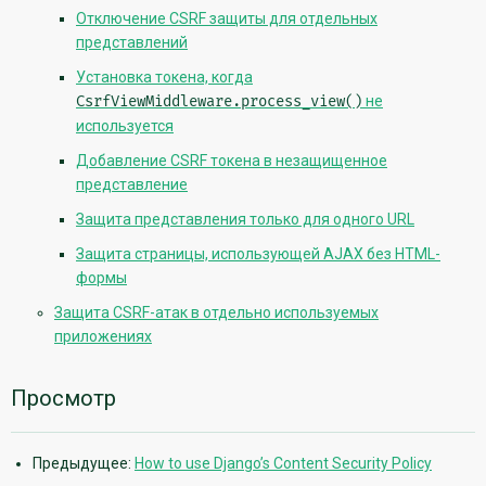
Отключение CSRF защиты для отдельных
представлений
Установка токена, когда
CsrfViewMiddleware.process_view()
не
используется
Добавление CSRF токена в незащищенное
представление
Защита представления только для одного URL
Защита страницы, использующей AJAX без HTML-
формы
Защита CSRF-атак в отдельно используемых
приложениях
Просмотр
Предыдущее:
How to use Django’s Content Security Policy