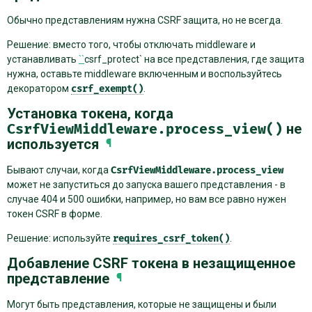
Обычно представлениям нужна CSRF защита, но не всегда.
Решение: вместо того, чтобы отключать middleware и
устанавливать
``
csrf_protect` на все представления, где защита
нужна, оставьте middleware включенным и воспользуйтесь
декоратором
csrf_exempt()
.
Установка токена, когда
CsrfViewMiddleware.process_view()
не
используется
¶
Бывают случаи, когда
CsrfViewMiddleware.process_view
может не запуститься до запуска вашего представления - в
случае 404 и 500 ошибки, например, но вам все равно нужен
токен CSRF в форме.
Решение: используйте
requires_csrf_token()
.
Добавление CSRF токена в незащищенное
представление
¶
Могут быть представления, которые не защищены и были