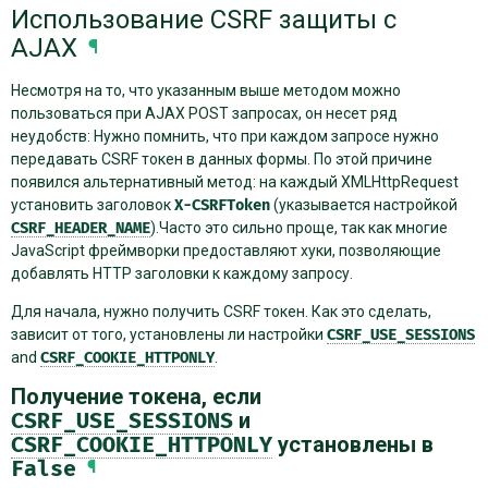
Использование CSRF защиты с
AJAX
¶
Несмотря на то, что указанным выше методом можно
пользоваться при AJAX POST запросах, он несет ряд
неудобств: Нужно помнить, что при каждом запросе нужно
передавать CSRF токен в данных формы. По этой причине
появился альтернативный метод: на каждый XMLHttpRequest
установить заголовок
X-CSRFToken
(указывается настройкой
CSRF_HEADER_NAME
).Часто это сильно проще, так как многие
JavaScript фреймворки предоставляют хуки, позволяющие
добавлять HTTP заголовки к каждому запросу.
Для начала, нужно получить CSRF токен. Как это сделать,
зависит от того, установлены ли настройки
CSRF_USE_SESSIONS
and
CSRF_COOKIE_HTTPONLY
.
Получение токена, если
CSRF_USE_SESSIONS
и
CSRF_COOKIE_HTTPONLY
установлены в
False
¶