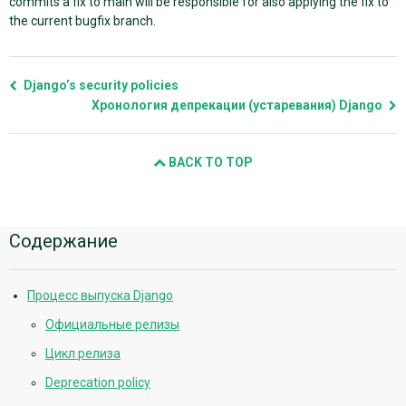
commits a fix to main will be responsible for also applying the fix to
the current bugfix branch.
Django’s security policies
Хронология депрекации (устаревания) Django
BACK TO TOP
Дополнительная
Содержание
информация
Процесс выпуска Django
Официальные релизы
Цикл релиза
Deprecation policy