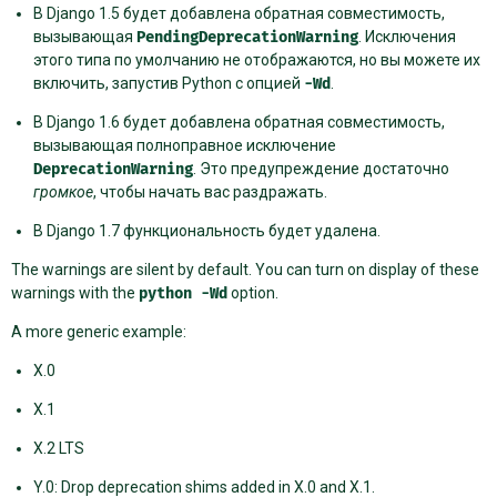
В Django 1.5 будет добавлена обратная совместимость,
вызывающая
PendingDeprecationWarning
. Исключения
этого типа по умолчанию не отображаются, но вы можете их
включить, запустив Python с опцией
-Wd
.
В Django 1.6 будет добавлена обратная совместимость,
вызывающая полноправное исключение
DeprecationWarning
. Это предупреждение достаточно
громкое
, чтобы начать вас раздражать.
В Django 1.7 функциональность будет удалена.
The warnings are silent by default. You can turn on display of these
warnings with the
python
-Wd
option.
A more generic example:
X.0
X.1
X.2 LTS
Y.0: Drop deprecation shims added in X.0 and X.1.