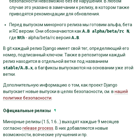
безопасности невозможно без ёё нарушения. В любом
случае это указано в замечании к релизу, в котором также
приводятся рекомендации для обновления.
Перед выпуском минорного релиза мы готовим альфа, бета
и RC версии. Они обозначаются как
A.B
alpha/beta/rc
N
,
где
Nth
- alpha/beta/rc версия
A.B
.
В git каждый релиз Django имеет свой тег, определяющий его
номер, подписанный ключом. Также в репозитории каждый
релиз находится в отдельной ветке под названием
stable/A.B.x
, а багфиксы выпускаются на основании уже этой
ветки.
Дополнительную информацию о том, как проект Django
выпускает новые выпуски в целях безопасности, см. в
нашей
политике безопасности
.
Официальные релизы
¶
Минорные релизы (1.5, 1.6…) выходят каждые 9 месяцев
согласно
release process
. В них добавляются новые
возможности, всяческие улучшения и пр.