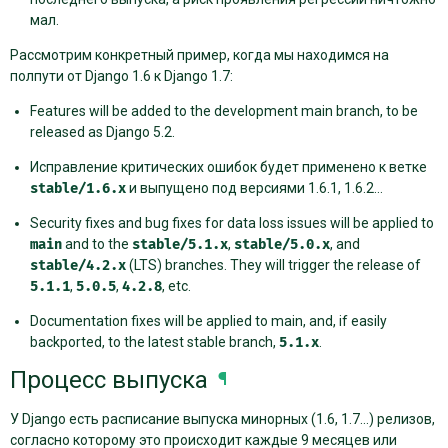
мал.
Рассмотрим конкретный пример, когда мы находимся на
полпути от Django 1.6 к Django 1.7:
Features will be added to the development main branch, to be
released as Django 5.2.
Исправление критических ошибок будет применено к ветке
stable/1.6.x
и выпущено под версиями 1.6.1, 1.6.2…
Security fixes and bug fixes for data loss issues will be applied to
main
and to the
stable/5.1.x
,
stable/5.0.x
, and
stable/4.2.x
(LTS) branches. They will trigger the release of
5.1.1
,
5.0.5
,
4.2.8
, etc.
Documentation fixes will be applied to main, and, if easily
backported, to the latest stable branch,
5.1.x
.
Процесс выпуска
¶
У Django есть расписание выпуска минорных (1.6, 1.7…) релизов,
согласно которому это происходит каждые 9 месяцев или