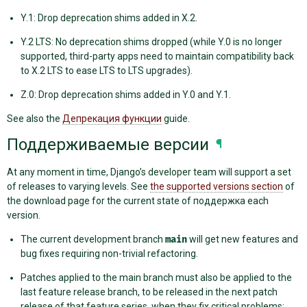
Y.1: Drop deprecation shims added in X.2.
Y.2 LTS: No deprecation shims dropped (while Y.0 is no longer
supported, third-party apps need to maintain compatibility back
to X.2 LTS to ease LTS to LTS upgrades).
Z.0: Drop deprecation shims added in Y.0 and Y.1.
See also the
Депрекация функции
guide.
Поддерживаемые версии
¶
At any moment in time, Django’s developer team will support a set
of releases to varying levels. See
the supported versions section
of
the download page for the current state of поддержка each
version.
The current development branch
main
will get new features and
bug fixes requiring non-trivial refactoring.
Patches applied to the main branch must also be applied to the
last feature release branch, to be released in the next patch
release of that feature series, when they fix critical problems: