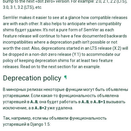
bump to the next «dot zero» version. For example: 2.0, 2.1, 2.2 (LTS),
3.0, 3.1, 3.2 (LTS), etc.
SemVer makes it easier to see at a glance how compatible releases
are with each other. It also helps to anticipate when compatibility
shims будет удален. It’s not a pure form of SemVer as each
feature release will continue to have a few documented backwards
incompatibilities where a deprecation path isn’t possible or not
worth the cost. Also, deprecations started in an LTS release (X.2) will
be dropped in a non-dot-zero release (Y.1) to accommodate our
policy of keeping deprecation shims for at least two feature
releases. Read on to the next section for an example.
Deprecation policy
¶
В минорных релизах некоторые функции могут быть объявлены
устаревшими. Если какая-то функциональность объявлена
устаревшей в
A.B
, она будет работать в
A.B
, в
A.B+1
вызывать
исключение, а в
A.B+2
уже удалена.
Так, например, если мы объявили функциональность
устаревшей в Django 1.5: