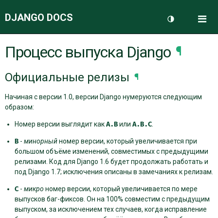
DJANGO DOCS
Me
Переключить 
Процесс выпуска Django
¶
ДОКУМЕНТАЦИЯ
Официальные релизы
¶
БЛОГ
Начиная с версии 1.0, версии Django нумеруются следующим
образом:
Номер версии выглядит как
A.B
или
A.B.C
.
B
-
минорный
номер версии, который увеличивается при
большом объёме изменений, совместимых с предыдущими
релизами. Код для Django 1.6 будет продолжать работать и
под Django 1.7; исключения описаны в замечаниях к релизам.
C
-
микро
номер версии, который увеличивается по мере
выпусков баг-фиксов. Он на 100% совместим с предыдущим
выпуском, за исключением тех случаев, когда исправление