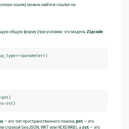
Полную ссылку можно найти в ссылке на
щую общую форму (при условии, что модель
Zipcode
p_type>=<parameter>)

=
pnt
)
ns
=
rst
)
ns
— это тип пространственного поиска,
pnt
— это
ли строкой GeoJSON, WKT или HEXEWKB), а
rst
— это