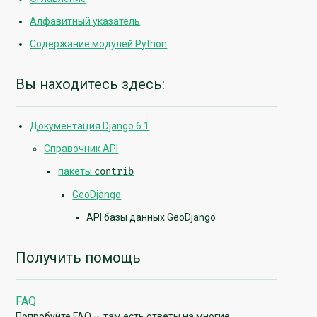
Алфавитный указатель
Содержание модулей Python
Вы находитесь здесь:
Документация Django 6.1
Справочник API
пакеты
contrib
GeoDjango
API базы данных GeoDjango
Получить помощь
FAQ
Попробуйте FAQ — там есть ответы на многие