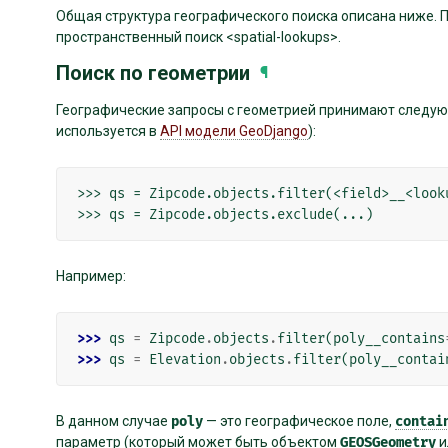
Общая структура географического поиска описана ниже. 
пространственный поиск <spatial-lookups>.
Поиск по геометрии
¶
Географические запросы с геометрией принимают следую
используется в
API модели GeoDjango
):
>>> qs = Zipcode.objects.filter(<field>__<looku
Например:
>>> 
qs
=
Zipcode
.
objects
.
filter
(
poly__contains
>>> 
qs
=
Elevation
.
objects
.
filter
(
poly__contai
В данном случае
poly
— это географическое поле,
contai
параметр (который может быть объектом
GEOSGeometry
и