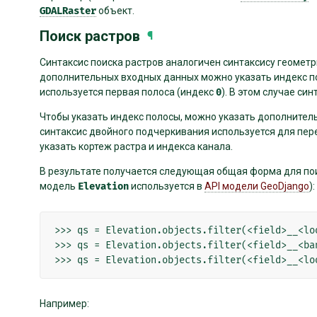
GDALRaster
объект.
Поиск растров
¶
Синтаксис поиска растров аналогичен синтаксису геометри
дополнительных входных данных можно указать индекс по
используется первая полоса (индекс
0
). В этом случае си
Чтобы указать индекс полосы, можно указать дополнитель
синтаксис двойного подчеркивания используется для пер
указать кортеж растра и индекса канала.
В результате получается следующая общая форма для пои
модель
Elevation
используется в
API модели GeoDjango
):
>>> qs = Elevation.objects.filter(<field>__<loo
>>> qs = Elevation.objects.filter(<field>__<ba
Например: