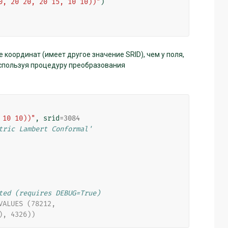
0, 20 20, 20 15, 10 10))"
)
 координат (имеет другое значение SRID), чем у поля,
используя процедуру преобразования
 10 10))"
,
srid
=
3084
tric Lambert Conformal'
ted (requires DEBUG=True)
ALUES (78212, 
), 4326))