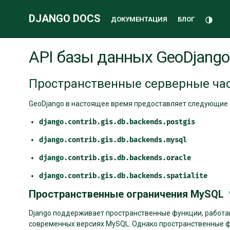
DJANGO DOCS
Переклю
ДОКУМЕНТАЦИЯ
БЛОГ
Дополнительная
API базы данных GeoDjango
информация
Пространственные серверные ча
GeoDjango в настоящее время предоставляет следующие 
django.contrib.gis.db.backends.postgis
django.contrib.gis.db.backends.mysql
django.contrib.gis.db.backends.oracle
django.contrib.gis.db.backends.spatialite
Пространственные ограничения MySQL
Django поддерживает пространственные функции, работа
современных версиях MySQL. Однако пространственные фун