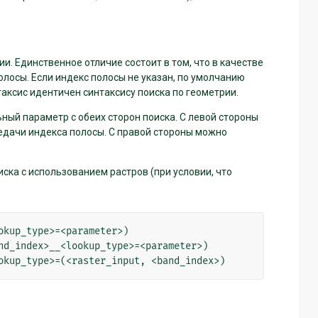
и. Единственное отличие состоит в том, что в качестве
лосы. Если индекс полосы не указан, по умолчанию
нтаксис идентичен синтаксису поиска по геометрии.
ный параметр с обеих сторон поиска. С левой стороны
едачи индекса полосы. С правой стороны можно
ска с использованием растров (при условии, что
kup_type>=<parameter>)

nd_index>__<lookup_type>=<parameter>)
