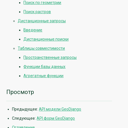
Поиск по геометрии
Поиск растров
Дистанционные запросы
Введение
Дистанционные поиски
Таблицы совместимости
Пространственные запросы
Функции базы данных
Агрегатные функции
Просмотр
Предыдущее:
API модели GeoDjango
Следующее:
API форм GeoDjango
Оглавление