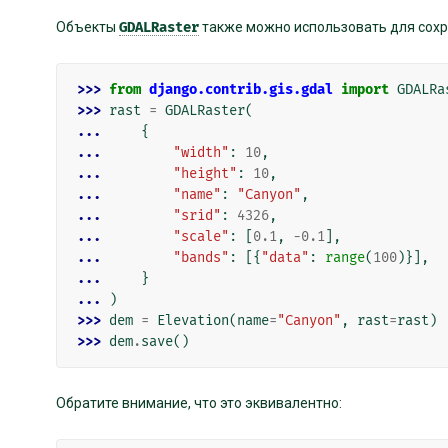
Объекты
GDALRaster
также можно использовать для сохр
>>> 
from
django.contrib.gis.gdal
import
GDALRa
>>> 
rast
=
GDALRaster
(
... 
{
... 
"width"
:
10
,
... 
"height"
:
10
,
... 
"name"
:
"Canyon"
,
... 
"srid"
:
4326
,
... 
"scale"
:
[
0.1
,
-
0.1
],
... 
"bands"
:
[{
"data"
:
range
(
100
)}],
... 
}
... 
)
>>> 
dem
=
Elevation
(
name
=
"Canyon"
,
rast
=
rast
)
>>> 
dem
.
save
()
Обратите внимание, что это эквивалентно: