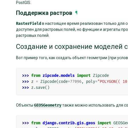
PostGIS.
Поддержка растров
¶
RasterField
в настоящее время реализован только для с
доступен для растровых полей, но функции и агрегаты п
растровых полей.
Создание и сохранение моделей 
Вот пример того, как создать объект геометрии (при услов
>>> 
from
zipcode.models
import
Zipcode
>>> 
z
=
Zipcode
(
code
=
77096
,
poly
=
"POLYGON(( 10
>>> 
z
.
save
()
Объекты
GEOSGeometry
также можно использовать для со
>>> 
from
django.contrib.gis.geos
import
GEOSGe