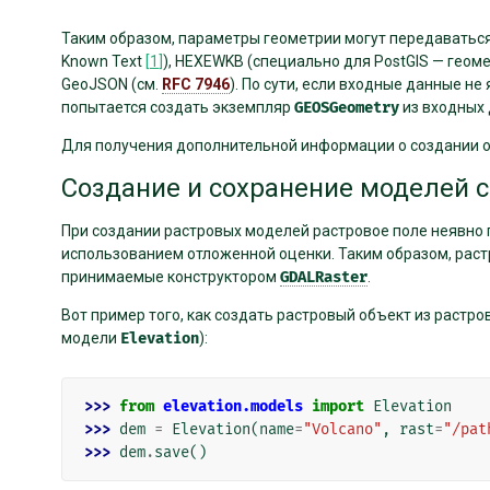
Таким образом, параметры геометрии могут передаватьс
Known Text
[
1
]
), HEXEWKB (специально для PostGIS — гео
GeoJSON (см.
RFC 7946
). По сути, если входные данные н
попытается создать экземпляр
GEOSGeometry
из входных 
Для получения дополнительной информации о создании 
Создание и сохранение моделей 
При создании растровых моделей растровое поле неявно
использованием отложенной оценки. Таким образом, рас
принимаемые конструктором
GDALRaster
.
Вот пример того, как создать растровый объект из растр
модели
Elevation
):
>>> 
from
elevation.models
import
Elevation
>>> 
dem
=
Elevation
(
name
=
"Volcano"
,
rast
=
"/pat
>>> 
dem
.
save
()