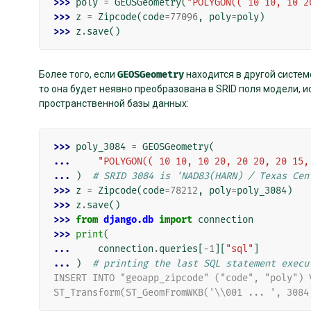
>>> 
poly
=
GEOSGeometry
(
"POLYGON(( 10 10, 10 2
>>> 
z
=
Zipcode
(
code
=
77096
,
poly
=
poly
)
>>> 
z
.
save
()
Более того, если
GEOSGeometry
находится в другой системе
то она будет неявно преобразована в SRID поля модели, 
пространственной базы данных:
>>> 
poly_3084
=
GEOSGeometry
(
... 
"POLYGON(( 10 10, 10 20, 20 20, 20 15,
... 
)
# SRID 3084 is 'NAD83(HARN) / Texas Cen
>>> 
z
=
Zipcode
(
code
=
78212
,
poly
=
poly_3084
)
>>> 
z
.
save
()
>>> 
from
django.db
import
connection
>>> 
print
(
... 
connection
.
queries
[
-
1
][
"sql"
]
... 
)
# printing the last SQL statement execu
INSERT INTO "geoapp_zipcode" ("code", "poly") V
ST_Transform(ST_GeomFromWKB('\\001 ... ', 3084