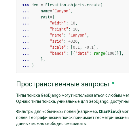
>>> 
dem
=
Elevation
.
objects
.
create
(
... 
name
=
"Canyon"
,
... 
rast
=
{
... 
"width"
:
10
,
... 
"height"
:
10
,
... 
"name"
:
"Canyon"
,
... 
"srid"
:
4326
,
... 
"scale"
:
[
0.1
,
-
0.1
],
... 
"bands"
:
[{
"data"
:
range
(
100
)}],
... 
},
... 
)
Пространственные запросы
¶
Типы поиска GeoDjango могут использоваться с любым методо
Однако типы поиска, уникальные для GeoDjango, доступны
Фильтры для «обычных» полей (например,
CharField
) мо
полей. Географический поиск принимает геометрические и
данных можно свободно смешивать.