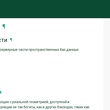
чить тему (текущая тема: авто)
¶
сти
¶
серверные части пространственных баз данных:
¶
ющие с реальной геометрией, доступной в
кции не так богаты, как в других бэкэндах, таких как