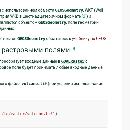
я с использованием объекта
GEOSGeometry
, WKT (Well
метрия WKB в шестнадцатеричном формате
[
2
]
) и
е являются объектом
GEOSGeometry
, поле геометрии
данных.
объектов
GEOSGeometry
обратитесь к
учебнику по GEOS
.
с растровыми полями
¶
 преобразует входные данные в
GDALRaster
с
тровое поле будет принимать любые входные данные,
ового файла
volcano.tif
(при условии использования
h/to/raster/volcano.tif"
)