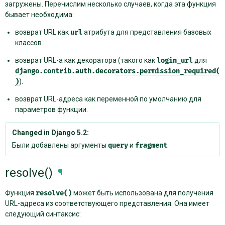
загружены. Перечислим несколько случаев, когда эта функция
бывает необходима:
возврат URL как
url
атрибута для представления базовых
классов.
возврат URL-а как декоратора (такого как
login_url
для
django.contrib.auth.decorators.permission_required(
)
).
возврат URL-адреса как переменной по умолчанию для
параметров функции.
Changed in Django 5.2:
Были добавлены аргументы
query
и
fragment
.
resolve()
¶
Функция
resolve()
может быть использована для получения
URL-адреса из соответствующего представления. Она имеет
следующий синтаксис: