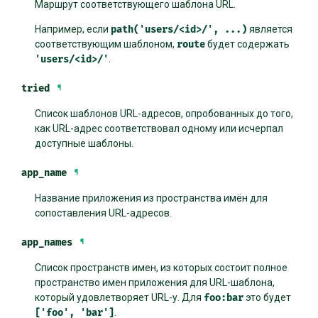
Маршрут соответствующего шаблона URL.
Например, если
path('users/<id>/',
...)
является
соответствующим шаблоном,
route
будет содержать
'users/<id>/'
.
tried
¶
Список шаблонов URL-адресов, опробованных до того,
как URL-адрес соответствовал одному или исчерпал
доступные шаблоны.
app_name
¶
Название приложения из пространства имён для
сопоставления URL-адресов.
app_names
¶
Список пространств имен, из которых состоит полное
пространство имен приложения для URL-шаблона,
который удовлетворяет URL-у. Для
foo:bar
это будет
['foo',
'bar']
.