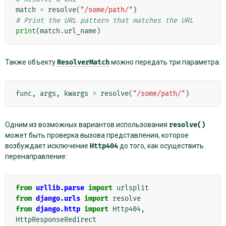
match
=
resolve
(
"/some/path/"
)
# Print the URL pattern that matches the URL
print
(
match
.
url_name
)
Также объекту
ResolverMatch
можно передать три параметра:
func
,
args
,
kwargs
=
resolve
(
"/some/path/"
)
Одним из возможных вариантов использования
resolve()
может быть проверка вызова представления, которое
возбуждает исключение
Http404
до того, как осуществить
перенаправление:
from
urllib.parse
import
urlsplit
from
django.urls
import
resolve
from
django.http
import
Http404
,
HttpResponseRedirect