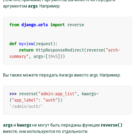
аргументом
args
. Например:
from
django.urls
import
reverse
def
myview
(
request
):
return
HttpResponseRedirect
(
reverse
(
"arch-
summary"
,
args
=
[
1945
]))
Вы также можете передать kwargs вместо args. Например:
>>> 
reverse
(
"admin:app_list"
,
kwargs
=
{
"app_label"
:
"auth"
})
'/admin/auth/'
args
и
kwargs
не могут быть переданы функции
reverse()
вместе, они используются по отдельности.