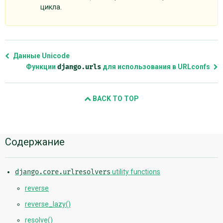
цикла.
Данные Unicode
Функции
django.urls
для использования в URLconfs
BACK TO TOP
Дополнительная
Содержание
информация
django.core.urlresolvers
utility functions
reverse
reverse_lazy()
resolve()