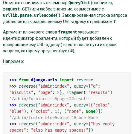
Он может принимать экземпляр
QueryDict
(например,
request.GET
) или любое значение, совместимое с
urllib.parse.urlencode()
. Закодированная строка запроса
добавляется к разрешенному URL-адресу с префиксом
?
.
Аргумент ключевого слова
fragment
указывает
идентификатор фрагмента, который будет добавлен к
возвращаемому URL-адресу (то есть после пути и строки
запроса, которому предшествует
#
).
Например:
>>> 
from
django.urls
import
reverse
>>> 
reverse
(
"admin:index"
,
query
=
{
"q"
:
"biscuits"
,
"page"
:
2
},
fragment
=
"results"
)
'/admin/?q=biscuits&page=2#results'
>>> 
reverse
(
"admin:index"
,
query
=
[(
"color"
,
"blue"
),
(
"color"
,
1
),
(
"none"
,
None
)])
'/admin/?color=blue&color=1&none=None'
>>> 
reverse
(
"admin:index"
,
query
=
{
"has empty 
spaces"
:
"also has empty spaces!"
})