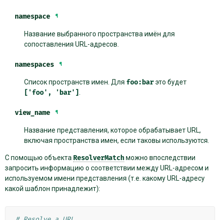
namespace
¶
Название выбранного пространства имён для
сопоставления URL-адресов.
namespaces
¶
Список пространств имен. Для
foo:bar
это будет
['foo',
'bar']
.
view_name
¶
Название представления, которое обрабатывает URL,
включая пространства имен, если таковы используются.
С помощью объекта
ResolverMatch
можно впоследствии
запросить информацию о соответствии между URL-адресом и
используемом имени представления (т.е. какому URL-адресу
какой шаблон принадлежит):
# Resolve a URL