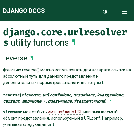
DJANGO DOCS
Me
Переключить 
django.core.urlresolver
ДОКУМЕНТАЦИЯ
s
utility functions
¶
БЛОГ
reverse
¶
Функцию reverse() можно использовать для возврата ссылки на
абсолютный путь для данного представления и
дополнительных параметров, аналогично тегу
url
:
reverse
(
viewname
,
urlconf
=
None
,
args
=
None
,
kwargs
=
None
,
current_app
=
None
,
*
,
query
=
None
,
fragment
=
None
)
¶
viewname
может быть
имя шаблона URL
или вызываемый
объект представления, используемый в URLconf. Например,
учитывая следующий
url
: