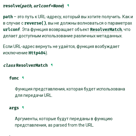
resolve
(
path
,
urlconf
=
None
)
¶
path
– это путь к URL-адресу, который вы хотите получить. Как и
в случае с
reverse()
, вы не должны волноваться о параметрах
urlconf
. Эта функция возвращает объект
ResolverMatch
, что
делает доступным использование различных метаданных.
Если URL-адрес вернуть не удаётся, функция возбуждает
исключение
Http404
).
class
ResolverMatch
¶
func
¶
Функция представления, которая будет использована
для передачи URL.
args
¶
Аргументы, которые будут переданы в функцию
представления, as parsed from the URL.