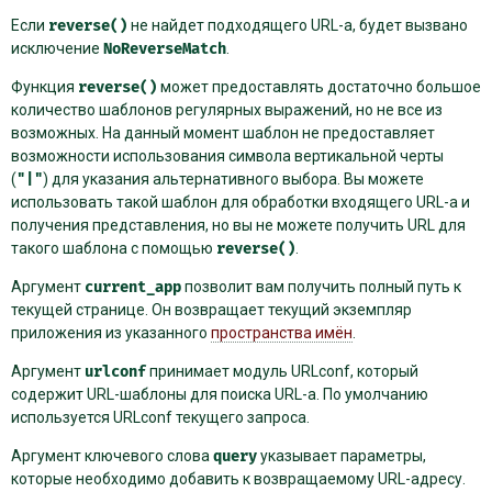
Если
reverse()
не найдет подходящего URL-а, будет вызвано
исключение
NoReverseMatch
.
Функция
reverse()
может предоставлять достаточно большое
количество шаблонов регулярных выражений, но не все из
возможных. На данный момент шаблон не предоставляет
возможности использования символа вертикальной черты
(
"|"
) для указания альтернативного выбора. Вы можете
использовать такой шаблон для обработки входящего URL-а и
получения представления, но вы не можете получить URL для
такого шаблона с помощью
reverse()
.
Аргумент
current_app
позволит вам получить полный путь к
текущей странице. Он возвращает текущий экземпляр
приложения из указанного
пространства имён
.
Аргумент
urlconf
принимает модуль URLconf, который
содержит URL-шаблоны для поиска URL-а. По умолчанию
используется URLconf текущего запроса.
Аргумент ключевого слова
query
указывает параметры,
которые необходимо добавить к возвращаемому URL-адресу.