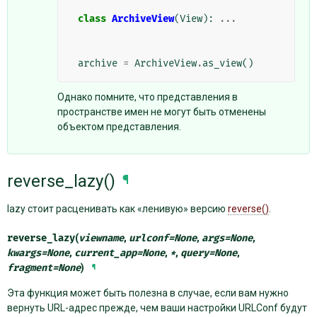
class
ArchiveView
(
View
):
...
archive
=
ArchiveView
.
as_view
()
Однако помните, что представления в
пространстве имен не могут быть отменены
объектом представления.
reverse_lazy()
¶
lazy стоит расценивать как «ленивую» версию
reverse()
.
reverse_lazy
(
viewname
,
urlconf
=
None
,
args
=
None
,
kwargs
=
None
,
current_app
=
None
,
*
,
query
=
None
,
fragment
=
None
)
¶
Эта функция может быть полезна в случае, если вам нужно
вернуть URL-адрес прежде, чем ваши настройки URLConf будут