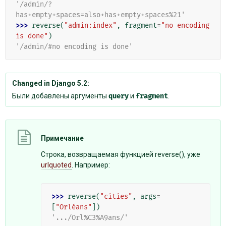
'/admin/?
has+empty+spaces=also+has+empty+spaces%21'
>>> 
reverse
(
"admin:index"
,
fragment
=
"no encoding 
is done"
)
'/admin/#no encoding is done'
Changed in Django 5.2:
Были добавлены аргументы
query
и
fragment
.
Примечание
Строка, возвращаемая функцией reverse(), уже
urlquoted
. Например:
>>> 
reverse
(
"cities"
,
args
=
[
"Orléans"
])
'.../Orl%C3%A9ans/'