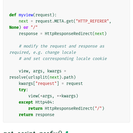
def
myview
(
request
):
next
=
request
.
META
.
get
(
"HTTP_REFERER"
,
None
)
or
"/"
response
=
HttpResponseRedirect
(
next
)
# modify the request and response as 
required, e.g. change locale
# and set corresponding locale cookie
view
,
args
,
kwargs
=
resolve
(
urlsplit
(
next
)
.
path
)
kwargs
[
"request"
]
=
request
try
:
view
(
*
args
,
**
kwargs
)
except
Http404
:
return
HttpResponseRedirect
(
"/"
)
return
response