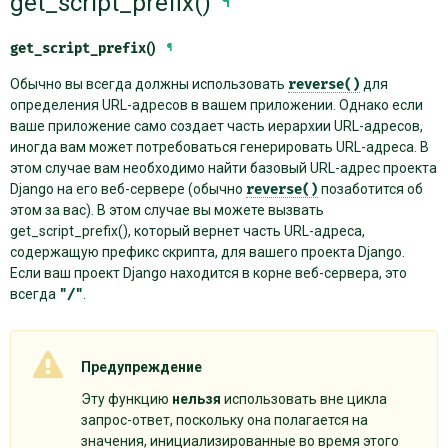
get_script_prefix()
¶
get_script_prefix
()
¶
Обычно вы всегда должны использовать
reverse()
для
определения URL-адресов в вашем приложении. Однако если
ваше приложение само создает часть иерархии URL-адресов,
иногда вам может потребоваться генерировать URL-адреса. В
этом случае вам необходимо найти базовый URL-адрес проекта
Django на его веб-сервере (обычно
reverse()
позаботится об
этом за вас). В этом случае вы можете вызвать
get_script_prefix(), который вернет часть URL-адреса,
содержащую префикс скрипта, для вашего проекта Django.
Если ваш проект Django находится в корне веб-сервера, это
всегда
"/"
.
Предупреждение
Эту функцию
нельзя
использовать вне цикла
запрос-ответ, поскольку она полагается на
значения, инициализированные во время этого