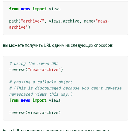
from
news
import
views
path
(
"archive/"
,
views
.
archive
,
name
=
"news-
archive"
)
вы можете получить URL одним из следующих способов:
# using the named URL
reverse
(
"news-archive"
)
# passing a callable object
# (This is discouraged because you can't reverse 
namespaced views this way.)
from
news
import
views
reverse
(
views
.
archive
)
Если URL принимает аргументы, вы можете их передать