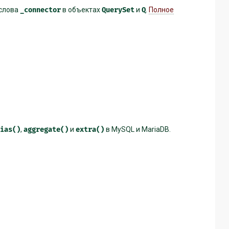
 слова
_connector
в объектах
QuerySet
и
Q
.
Полное
ias()
,
aggregate()
и
extra()
в MySQL и MariaDB.