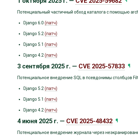
1 октября 2025 г. —
CVE 2025-59682
¶
Потенциальный частичный обход каталога с помощью archi
Django 6.0
(патч)
Django 5.2
(патч)
Django 5.1
(патч)
Django 4.2
(патч)
3 сентября 2025 г. —
CVE 2025-57833
¶
Потенциальное внедрение SQL в псевдонимы столбцов Filt
Django 5.2
(патч)
Django 5.1
(патч)
Django 4.2
(патч)
4 июня 2025 г. —
CVE 2025-48432
¶
Потенциальное внедрение журнала через неэкранированн