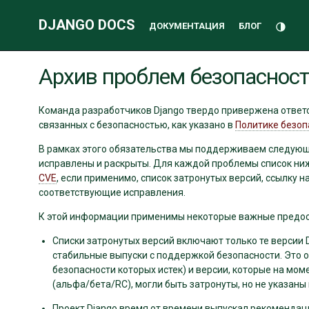
DJANGO DOCS
Переклю
ДОКУМЕНТАЦИЯ
БЛОГ
Дополнительная
Архив проблем безопаснос
информация
Команда разработчиков Django твердо привержена ответ
связанных с безопасностью, как указано в
Политике безоп
В рамках этого обязательства мы поддерживаем следующ
исправлены и раскрыты. Для каждой проблемы список ниж
CVE
, если применимо, список затронутых версий, ссылку 
соответствующие исправления.
К этой информации применимы некоторые важные предо
Списки затронутых версий включают только те версии 
стабильные выпуски с поддержкой безопасности. Это о
безопасности которых истек) и версии, которые на мо
(альфа/бета/RC), могли быть затронуты, но не указаны 
Проект Django время от времени выпускал рекомендац