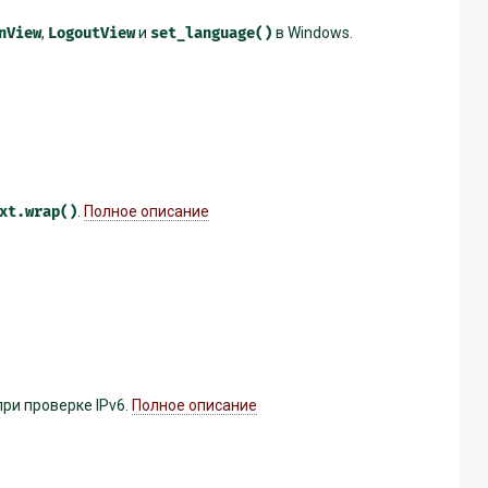
nView
,
LogoutView
и
set_language()
в Windows.
xt.wrap()
.
Полное описание
ри проверке IPv6.
Полное описание