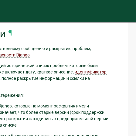
чить тему (текущая тема: авто)
ти
¶
ственному сообщению и раскрытию проблем,
асности Django
.
ий исторический список проблем, которые были
е включает дату, краткое описание,
идентификатор
на полное раскрытие информации и ссылки на
стережения:
Django, которые на момент раскрытия имели
значает, что более старые версии (срок поддержки
мент раскрытия находились в предварительной версии
в списке.
ии по безопасности, указывая на потенциальные