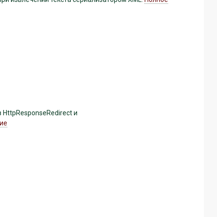
 HttpResponseRedirect и
ие