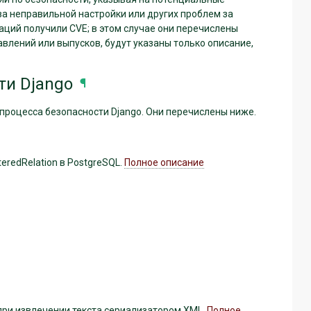
за неправильной настройки или других проблем за
аций получили CVE; в этом случае они перечислены
авлений или выпусков, будут указаны только описание,
ти Django
¶
роцесса безопасности Django. Они перечислены ниже.
eredRelation в PostgreSQL.
Полное описание
при извлечении текста сериализатором XML.
Полное