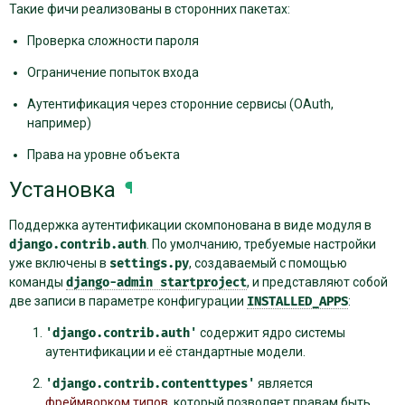
Такие фичи реализованы в сторонних пакетах:
Проверка сложности пароля
Ограничение попыток входа
Аутентификация через сторонние сервисы (OAuth,
например)
Права на уровне объекта
Установка
¶
Поддержка аутентификации скомпонована в виде модуля в
django.contrib.auth
. По умолчанию, требуемые настройки
уже включены в
settings.py
, создаваемый с помощью
команды
django-admin
startproject
, и представляют собой
две записи в параметре конфигурации
INSTALLED_APPS
:
'django.contrib.auth'
содержит ядро системы
аутентификации и её стандартные модели.
'django.contrib.contenttypes'
является
фреймворком типов
, который позволяет правам быть