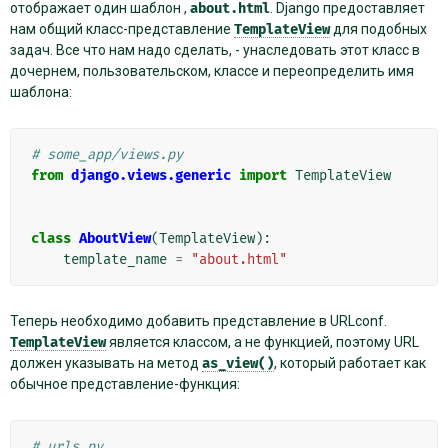
отображает один шаблон ,
about.html
. Django предоставляет
нам общий класс-представление
TemplateView
для подобных
задач. Все что нам надо сделать, - унаследовать этот класс в
дочернем, пользовательском, классе и переопределить имя
шаблона:
# some_app/views.py
from
django.views.generic
import
TemplateView
class
AboutView
(
TemplateView
):
template_name
=
"about.html"
Теперь необходимо добавить представление в URLconf.
TemplateView
является классом, а не функцией, поэтому URL
должен указывать на метод
as_view()
, который работает как
обычное представление-функция:
# urls.py