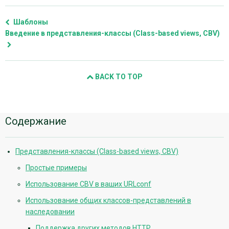
Шаблоны
Введение в представления-классы (Class-based views, CBV)
BACK TO TOP
Дополнительная
Содержание
информация
Представления-классы (Class-based views, CBV)
Простые примеры
Использование CBV в ваших URLconf
Использование общих классов-представлений в
наследовании
Поддержка других методов HTTP