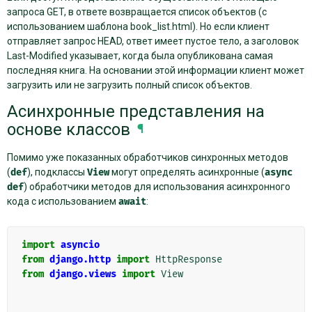
запроса GET, в ответе возвращается список объектов (с
использованием шаблона book_list.html). Но если клиент
отправляет запрос HEAD, ответ имеет пустое тело, а заголовок
Last-Modified указывает, когда была опубликована самая
последняя книга. На основании этой информации клиент может
загрузить или не загрузить полный список объектов.
Асинхронные представления на
основе классов
¶
Помимо уже показанных обработчиков синхронных методов
(
def
), подклассы
View
могут определять асинхронные (
async
def
) обработчики методов для использования асинхронного
кода с использованием
await
:
import
asyncio
from
django.http
import
HttpResponse
from
django.views
import
View