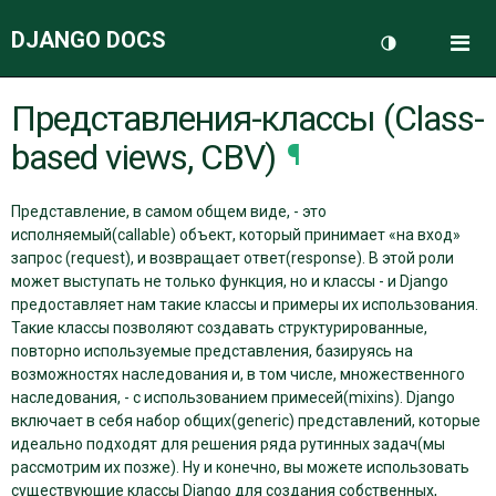
DJANGO DOCS
Me
Переключить 
Представления-классы (Class-
ДОКУМЕНТАЦИЯ
based views, CBV)
¶
БЛОГ
Представление, в самом общем виде, - это
исполняемый(callable) объект, который принимает «на вход»
запрос (request), и возвращает ответ(response). В этой роли
может выступать не только функция, но и классы - и Django
предоставляет нам такие классы и примеры их использования.
Такие классы позволяют создавать структурированные,
повторно используемые представления, базируясь на
возможностях наследования и, в том числе, множественного
наследования, - с использованием примесей(mixins). Django
включает в себя набор общих(generic) представлений, которые
идеально подходят для решения ряда рутинных задач(мы
рассмотрим их позже). Ну и конечно, вы можете использовать
существующие классы Django для создания собственных,