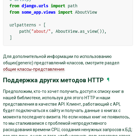
from
django.urls
import
path
from
some_app.views
import
AboutView
urlpatterns
=
[
path
(
"about/"
,
AboutView
.
as_view
()),
]
Для дополнительной информации по использованию
общих(generic) представлений-классов, смотрите раздел
общие классы-представления
.
Поддержка других методов HTTP
¶
Предположим, кто-то хочет получить доступ к списку книг в
нашей библиотеке, используя для этого HTTP и наши
представления в качестве API. Клиент, работающий с API,
будет подключаться к сайту и получать данные о книгах с
момента последнего визита. Но если новых книг не появилось,
то мы сталкиваемся с проблемой непродуктивного
расходования времени CPU, создания ненужных запросов к БД:
все это лишь с целью того, чтобы вернуть пользователю ответ,