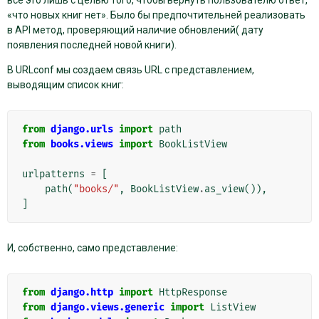
«что новых книг нет». Было бы предпочтительней реализовать
в API метод, проверяющий наличие обновлений( дату
появления последней новой книги).
В URLconf мы создаем связь URL с представлением,
выводящим список книг:
from
django.urls
import
path
from
books.views
import
BookListView
urlpatterns
=
[
path
(
"books/"
,
BookListView
.
as_view
()),
]
И, собственно, само представление:
from
django.http
import
HttpResponse
from
django.views.generic
import
ListView