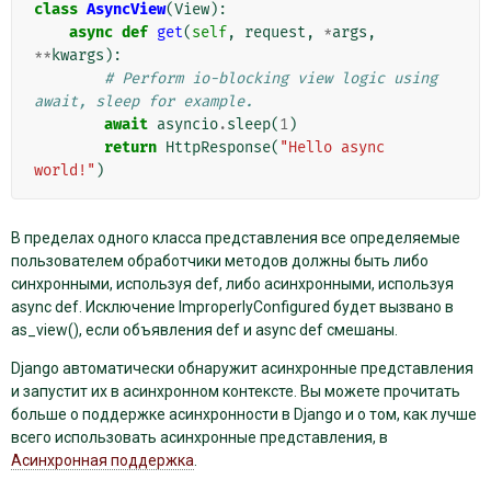
class
AsyncView
(
View
):
async
def
get
(
self
,
request
,
*
args
,
**
kwargs
):
# Perform io-blocking view logic using 
await, sleep for example.
await
asyncio
.
sleep
(
1
)
return
HttpResponse
(
"Hello async 
world!"
)
В пределах одного класса представления все определяемые
пользователем обработчики методов должны быть либо
синхронными, используя def, либо асинхронными, используя
async def. Исключение ImproperlyConfigured будет вызвано в
as_view(), если объявления def и async def смешаны.
Django автоматически обнаружит асинхронные представления
и запустит их в асинхронном контексте. Вы можете прочитать
больше о поддержке асинхронности в Django и о том, как лучше
всего использовать асинхронные представления, в
Асинхронная поддержка
.