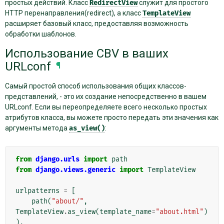
простых действий. Класс
RedirectView
служит для простого
HTTP перенаправления(redirect), а класс
TemplateView
расширяет базовый класс, предоставляя возможность
обработки шаблонов.
Использование CBV в ваших
URLconf
¶
Самый простой способ использования общих классов-
представлений, - это их создание непосредственно в вашем
URLconf. Если вы переопределяете всего несколько простых
атрибутов класса, вы можете просто передать эти значения как
аргументы метода
as_view()
:
from
django.urls
import
path
from
django.views.generic
import
TemplateView
urlpatterns
=
[
path
(
"about/"
,
TemplateView
.
as_view
(
template_name
=
"about.html"
)
),