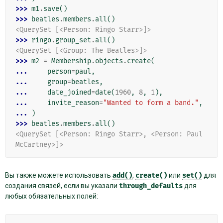
>>> 
m1
.
save
()
>>> 
beatles
.
members
.
all
()
<QuerySet [<Person: Ringo Starr>]>
>>> 
ringo
.
group_set
.
all
()
<QuerySet [<Group: The Beatles>]>
>>> 
m2
=
Membership
.
objects
.
create
(
... 
person
=
paul
,
... 
group
=
beatles
,
... 
date_joined
=
date
(
1960
,
8
,
1
),
... 
invite_reason
=
"Wanted to form a band."
,
... 
)
>>> 
beatles
.
members
.
all
()
<QuerySet [<Person: Ringo Starr>, <Person: Paul 
McCartney>]>
Вы также можете использовать
add()
,
create()
или
set()
для
создания связей, если вы указали
through_defaults
для
любых обязательных полей: