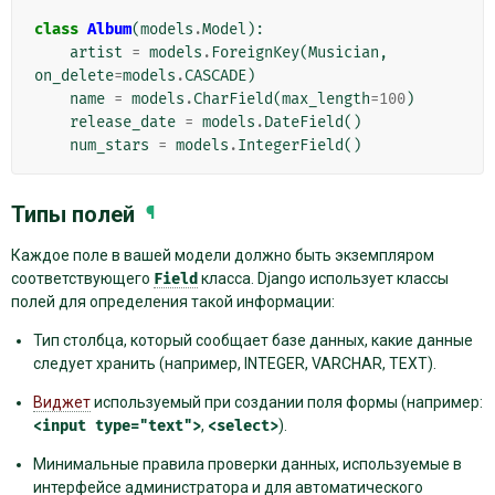
class
Album
(
models
.
Model
):
artist
=
models
.
ForeignKey
(
Musician
,
on_delete
=
models
.
CASCADE
)
name
=
models
.
CharField
(
max_length
=
100
)
release_date
=
models
.
DateField
()
num_stars
=
models
.
IntegerField
()
Типы полей
¶
Каждое поле в вашей модели должно быть экземпляром
соответствующего
Field
класса. Django использует классы
полей для определения такой информации:
Тип столбца, который сообщает базе данных, какие данные
следует хранить (например, INTEGER, VARCHAR, TEXT).
Виджет
используемый при создании поля формы (например:
<input
type="text">
,
<select>
).
Минимальные правила проверки данных, используемые в
интерфейсе администратора и для автоматического