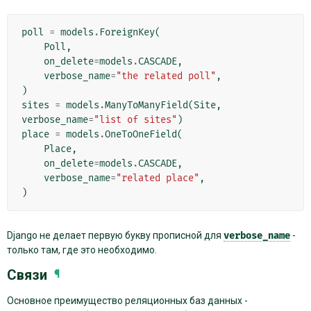
poll
=
models
.
ForeignKey
(
Poll
,
on_delete
=
models
.
CASCADE
,
verbose_name
=
"the related poll"
,
)
sites
=
models
.
ManyToManyField
(
Site
,
verbose_name
=
"list of sites"
)
place
=
models
.
OneToOneField
(
Place
,
on_delete
=
models
.
CASCADE
,
verbose_name
=
"related place"
,
)
Django не делает первую букву прописной для
verbose_name
-
только там, где это необходимо.
Связи
¶
Основное преимущество реляционных баз данных -