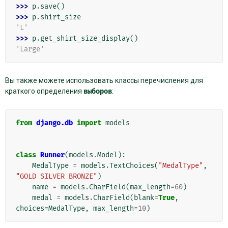
>>> 
p
.
save
()
>>> 
p
.
shirt_size
'L'
>>> 
p
.
get_shirt_size_display
()
'Large'
Вы также можете использовать классы перечисления для
краткого определения
выборов
:
from
django.db
import
models
class
Runner
(
models
.
Model
):
MedalType
=
models
.
TextChoices
(
"MedalType"
,
"GOLD SILVER BRONZE"
)
name
=
models
.
CharField
(
max_length
=
60
)
medal
=
models
.
CharField
(
blank
=
True
,
choices
=
MedalType
,
max_length
=
10
)