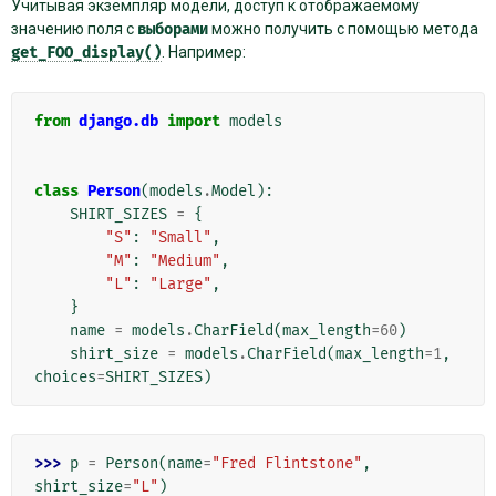
Учитывая экземпляр модели, доступ к отображаемому
значению поля с
выборами
можно получить с помощью метода
get_FOO_display()
. Например:
from
django.db
import
models
class
Person
(
models
.
Model
):
SHIRT_SIZES
=
{
"S"
:
"Small"
,
"M"
:
"Medium"
,
"L"
:
"Large"
,
}
name
=
models
.
CharField
(
max_length
=
60
)
shirt_size
=
models
.
CharField
(
max_length
=
1
,
choices
=
SHIRT_SIZES
)
>>> 
p
=
Person
(
name
=
"Fred Flintstone"
,
shirt_size
=
"L"
)