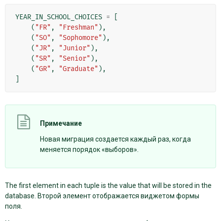
YEAR_IN_SCHOOL_CHOICES
=
[
(
"FR"
,
"Freshman"
),
(
"SO"
,
"Sophomore"
),
(
"JR"
,
"Junior"
),
(
"SR"
,
"Senior"
),
(
"GR"
,
"Graduate"
),
]
Примечание
Новая миграция создается каждый раз, когда
меняется порядок «выборов».
The first element in each tuple is the value that will be stored in the
database. Второй элемент отображается виджетом формы
поля.