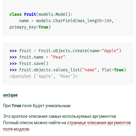
class
Fruit
(
models
.
Model
):
name
=
models
.
CharField
(
max_length
=
100
,
primary_key
=
True
)
>>> 
fruit
=
Fruit
.
objects
.
create
(
name
=
"Apple"
)
>>> 
fruit
.
name
=
"Pear"
>>> 
fruit
.
save
()
>>> 
Fruit
.
objects
.
values_list
(
"name"
,
flat
=
True
)
<QuerySet ['Apple', 'Pear']>
unique
При
True
поле будет уникальным.
Это краткое описание самых используемых аргументов.
Полный список можно найти на
странице описания аргументов
поля модели
.