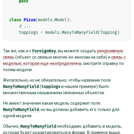
pass
class
Pizza
(
models
.
Model
):
# ...
toppings
=
models
.
ManyToManyField
(
Topping
)
Так же, как и с
ForeignKey
, вы можете создать
рекурсивную
связь
(объект со связью многие-ко-многим на себя) и
связь с
моделью, которая еще неопределенна
; смотрите
справку по
полям модели
.
Желательно, но не обязательно, чтобы название поля
ManyToManyField
(
toppings
в нашем примере) было
множественным называнием связанных объектов.
Не имеет значения какая модель содержит поле
ManyToManyField
, но вы должны добавить его только для
одной модели.
Обычно,
ManyToManyField
необходимо добавить в модель,
которая будет редактироваться в форме. В примере выше,