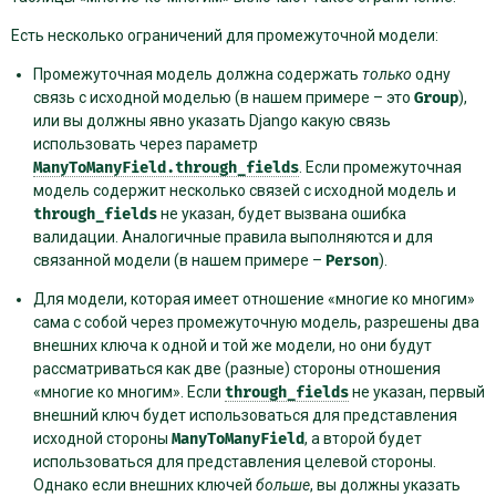
Есть несколько ограничений для промежуточной модели:
Промежуточная модель должна содержать
только
одну
связь с исходной моделью (в нашем примере – это
Group
),
или вы должны явно указать Django какую связь
использовать через параметр
ManyToManyField.through_fields
. Если промежуточная
модель содержит несколько связей с исходной модель и
through_fields
не указан, будет вызвана ошибка
валидации. Аналогичные правила выполняются и для
связанной модели (в нашем примере –
Person
).
Для модели, которая имеет отношение «многие ко многим»
сама с собой через промежуточную модель, разрешены два
внешних ключа к одной и той же модели, но они будут
рассматриваться как две (разные) стороны отношения
«многие ко многим». Если
through_fields
не указан, первый
внешний ключ будет использоваться для представления
исходной стороны
ManyToManyField
, а второй будет
использоваться для представления целевой стороны.
Однако если внешних ключей
больше
, вы должны указать