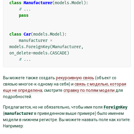
class
Manufacturer
(
models
.
Model
):
# ...
pass
class
Car
(
models
.
Model
):
manufacturer
=
models
.
ForeignKey
(
Manufacturer
,
on_delete
=
models
.
CASCADE
)
# ...
Вы можете также создать
рекурсивную связь
(объект со
связью многое-к-одному на себя) и
связь с моделью, которая
еще не определена
; смотрите
справку по полям модели
для
подробностей.
Предлагается, но не обязательно, чтобы имя поля
ForeignKey
(
manufacturer
в приведенном выше примере) было именем
модели в нижнем регистре. Вы можете назвать поле как хотите.
Например: