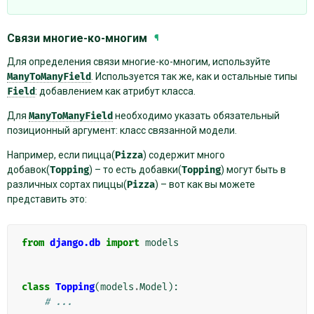
Связи многие-ко-многим
¶
Для определения связи многие-ко-многим, используйте
ManyToManyField
. Используется так же, как и остальные типы
Field
: добавлением как атрибут класса.
Для
ManyToManyField
необходимо указать обязательный
позиционный аргумент: класс связанной модели.
Например, если пицца(
Pizza
) содержит много
добавок(
Topping
) – то есть добавки(
Topping
) могут быть в
различных сортах пиццы(
Pizza
) – вот как вы можете
представить это:
from
django.db
import
models
class
Topping
(
models
.
Model
):
# ...