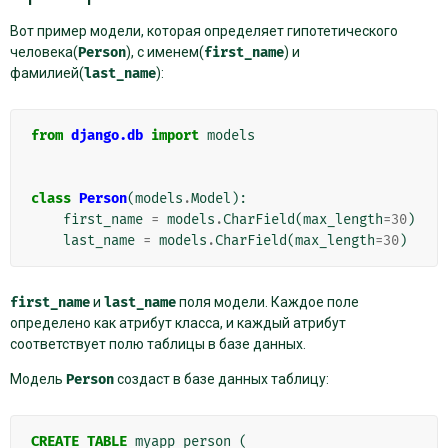
Вот пример модели, которая определяет гипотетического
человека(
Person
), с именем(
first_name
) и
фамилией(
last_name
):
from
django.db
import
models
class
Person
(
models
.
Model
):
first_name
=
models
.
CharField
(
max_length
=
30
)
last_name
=
models
.
CharField
(
max_length
=
30
)
first_name
и
last_name
поля модели. Каждое поле
определено как атрибут класса, и каждый атрибут
соответствует полю таблицы в базе данных.
Модель
Person
создаст в базе данных таблицу:
CREATE
TABLE
myapp_person
(