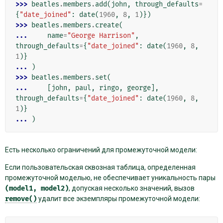
>>> 
beatles
.
members
.
add
(
john
,
through_defaults
=
{
"date_joined"
:
date
(
1960
,
8
,
1
)})
>>> 
beatles
.
members
.
create
(
... 
name
=
"George Harrison"
,
through_defaults
=
{
"date_joined"
:
date
(
1960
,
8
,
1
)}
... 
)
>>> 
beatles
.
members
.
set
(
... 
[
john
,
paul
,
ringo
,
george
],
through_defaults
=
{
"date_joined"
:
date
(
1960
,
8
,
1
)}
... 
)
Есть несколько ограничений для промежуточной модели:
Если пользовательская сквозная таблица, определенная
промежуточной моделью, не обеспечивает уникальность пары
(model1,
model2)
, допуская несколько значений, вызов
remove()
удалит все экземпляры промежуточной модели: