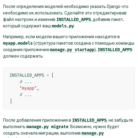
После определения моделей необходимо указать Django что
необходимо их
использовать
. Сделайте это отредактировав
файл настроек и изменив
INSTALLED_APPS
, добавив пакет,
который содержит ваш
models.py
.
Например, если модели вашего приложения находятся в
myapp.models
(структура пакетов создана с помощью команды
создания приложения
manage.py
startapp
),
INSTALLED_APPS
должен содержать:
INSTALLED_APPS
=
[
# ...
"myapp"
,
# ...
]
После добавления приложения в
INSTALLED_APPS
, не забудьте
выполнить
manage.py
migrate
. Возможно, нужно будет
создать сначала миграции, выполнив
manage.py