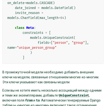
on_delete
=
models
.
CASCADE
)
date_joined
=
models
.
DateField
()
invite_reason
=
models
.
CharField
(
max_length
=
64
)
class
Meta
:
constraints
=
[
models
.
UniqueConstraint
(
fields
=
[
"person"
,
"group"
],
name
=
"unique_person_group"
)
]
В промежуточной модели необходимо добавить внешние
ключи на модели, связанные отношением многие-ко-многим.
Эти ключи указывают как связаны модели.
Если вы не хотите иметь несколько ассоциаций между одними
и теми же экземплярами, добавьте
UniqueConstraint
,
включая поля
from
и
to
. Автоматически генерируемые Django
таблицы «многие-ко-многим» включают такое ограничение.