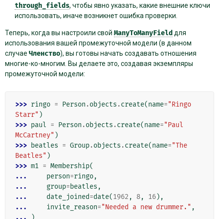
through_fields
, чтобы явно указать, какие внешние ключи
использовать, иначе возникнет ошибка проверки.
Теперь, когда вы настроили свой
ManyToManyField
для
использования вашей промежуточной модели (в данном
случае
Членство
), вы готовы начать создавать отношения
многие-ко-многим. Вы делаете это, создавая экземпляры
промежуточной модели:
>>> 
ringo
=
Person
.
objects
.
create
(
name
=
"Ringo 
Starr"
)
>>> 
paul
=
Person
.
objects
.
create
(
name
=
"Paul 
McCartney"
)
>>> 
beatles
=
Group
.
objects
.
create
(
name
=
"The 
Beatles"
)
>>> 
m1
=
Membership
(
... 
person
=
ringo
,
... 
group
=
beatles
,
... 
date_joined
=
date
(
1962
,
8
,
16
),
... 
invite_reason
=
"Needed a new drummer."
,
... 
)