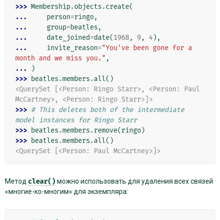
>>> 
Membership
.
objects
.
create
(
... 
person
=
ringo
,
... 
group
=
beatles
,
... 
date_joined
=
date
(
1968
,
9
,
4
),
... 
invite_reason
=
"You've been gone for a 
month and we miss you."
,
... 
)
>>> 
beatles
.
members
.
all
()
<QuerySet [<Person: Ringo Starr>, <Person: Paul 
McCartney>, <Person: Ringo Starr>]>
>>> 
# This deletes both of the intermediate 
model instances for Ringo Starr
>>> 
beatles
.
members
.
remove
(
ringo
)
>>> 
beatles
.
members
.
all
()
<QuerySet [<Person: Paul McCartney>]>
Метод
clear()
можно использовать для удаления всех связей
«многие-ко-многим» для экземпляра: