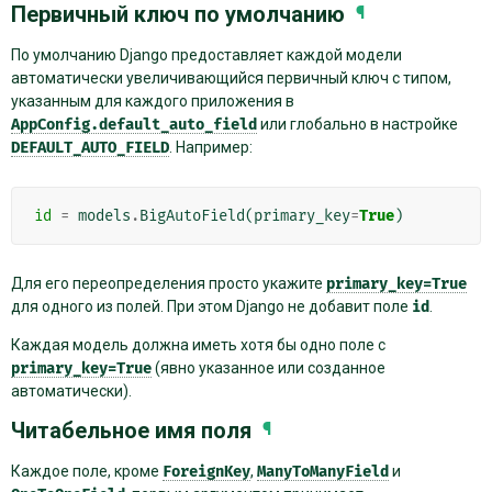
Первичный ключ по умолчанию
¶
По умолчанию Django предоставляет каждой модели
автоматически увеличивающийся первичный ключ с типом,
указанным для каждого приложения в
AppConfig.default_auto_field
или глобально в настройке
DEFAULT_AUTO_FIELD
. Например:
id
=
models
.
BigAutoField
(
primary_key
=
True
)
Для его переопределения просто укажите
primary_key=True
для одного из полей. При этом Django не добавит поле
id
.
Каждая модель должна иметь хотя бы одно поле с
primary_key=True
(явно указанное или созданное
автоматически).
Читабельное имя поля
¶
Каждое поле, кроме
ForeignKey
,
ManyToManyField
и