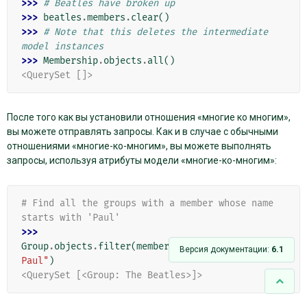
>>> 
# Beatles have broken up
>>> 
beatles
.
members
.
clear
()
>>> 
# Note that this deletes the intermediate 
model instances
>>> 
Membership
.
objects
.
all
()
<QuerySet []>
После того как вы установили отношения «многие ко многим»,
вы можете отправлять запросы. Как и в случае с обычными
отношениями «многие-ко-многим», вы можете выполнять
запросы, используя атрибуты модели «многие-ко-многим»:
# Find all the groups with a member whose name 
starts with 'Paul'
>>> 
Group
.
objects
.
filter
(
members__name__startswith
=
"
Версия документации:
6.1
Paul"
)
<QuerySet [<Group: The Beatles>]>