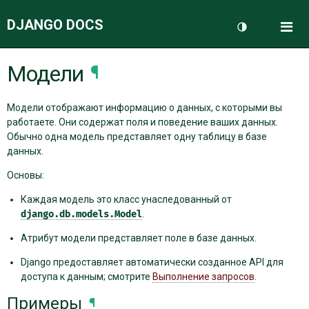
DJANGO DOCS
Me
Переключить 
Модели
¶
ДОКУМЕНТАЦИЯ
Модели отображают информацию о данных, с которыми вы
БЛОГ
работаете. Они содержат поля и поведение ваших данных.
Обычно одна модель представляет одну таблицу в базе
данных.
Основы:
Каждая модель это класс унаследованный от
django.db.models.Model
.
Атрибут модели представляет поле в базе данных.
Django предоставляет автоматически созданное API для
доступа к данным; смотрите
Выполнение запросов
.
Примеры
¶