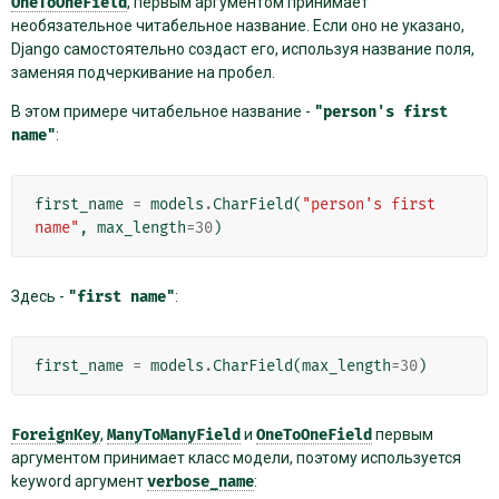
OneToOneField
, первым аргументом принимает
необязательное читабельное название. Если оно не указано,
Django самостоятельно создаст его, используя название поля,
заменяя подчеркивание на пробел.
В этом примере читабельное название -
"person's
first
name"
:
first_name
=
models
.
CharField
(
"person's first 
name"
,
max_length
=
30
)
Здесь -
"first
name"
:
first_name
=
models
.
CharField
(
max_length
=
30
)
ForeignKey
,
ManyToManyField
и
OneToOneField
первым
аргументом принимает класс модели, поэтому используется
keyword аргумент
verbose_name
: