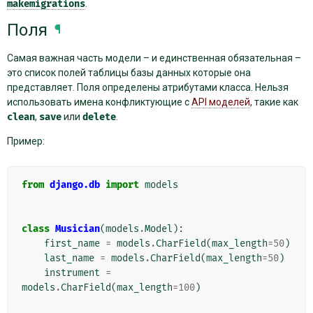
makemigrations
.
Поля
¶
Самая важная часть модели – и единственная обязательная –
это список полей таблицы базы данных которые она
представляет. Поля определены атрибутами класса. Нельзя
использовать имена конфликтующие с
API моделей
, такие как
clean
,
save
или
delete
.
Пример:
from
django.db
import
models
class
Musician
(
models
.
Model
):
first_name
=
models
.
CharField
(
max_length
=
50
)
last_name
=
models
.
CharField
(
max_length
=
50
)
instrument
=
models
.
CharField
(
max_length
=
100
)