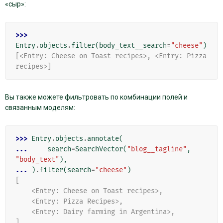
«сыр»:
>>> 
Entry
.
objects
.
filter
(
body_text__search
=
"cheese"
)
[<Entry: Cheese on Toast recipes>, <Entry: Pizza 
recipes>]
Вы также можете фильтровать по комбинации полей и
связанным моделям:
>>> 
Entry
.
objects
.
annotate
(
... 
search
=
SearchVector
(
"blog__tagline"
,
"body_text"
),
... 
)
.
filter
(
search
=
"cheese"
)
[
    <Entry: Cheese on Toast recipes>,
    <Entry: Pizza Recipes>,
    <Entry: Dairy farming in Argentina>,
]