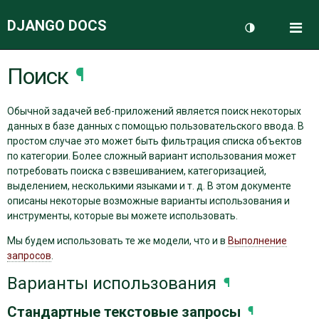
DJANGO DOCS
Me
Переключить 
Поиск
¶
ДОКУМЕНТАЦИЯ
Обычной задачей веб-приложений является поиск некоторых
БЛОГ
данных в базе данных с помощью пользовательского ввода. В
простом случае это может быть фильтрация списка объектов
по категории. Более сложный вариант использования может
потребовать поиска с взвешиванием, категоризацией,
выделением, несколькими языками и т. д. В этом документе
описаны некоторые возможные варианты использования и
инструменты, которые вы можете использовать.
Мы будем использовать те же модели, что и в
Выполнение
запросов
.
Варианты использования
¶
Стандартные текстовые запросы
¶