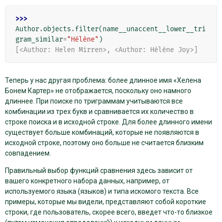
>>> 
Author
.
objects
.
filter
(
name__unaccent__lower__tri
gram_similar
=
"Hélène"
)
[<Author: Helen Mirren>, <Author: Hélène Joy>]
Теперь у нас другая проблема: более длинное имя «Хелена
Бонем Картер» не отображается, поскольку оно намного
длиннее. При поиске по триграммам учитываются все
комбинации из трех букв и сравнивается их количество в
строке поиска и в исходной строке. Для более длинного имени
существует больше комбинаций, которые не появляются в
исходной строке, поэтому оно больше не считается близким
совпадением.
Правильный выбор функций сравнения здесь зависит от
вашего конкретного набора данных, например, от
используемого языка (языков) и типа искомого текста. Все
примеры, которые мы видели, представляют собой короткие
строки, где пользователь, скорее всего, введет что-то близкое