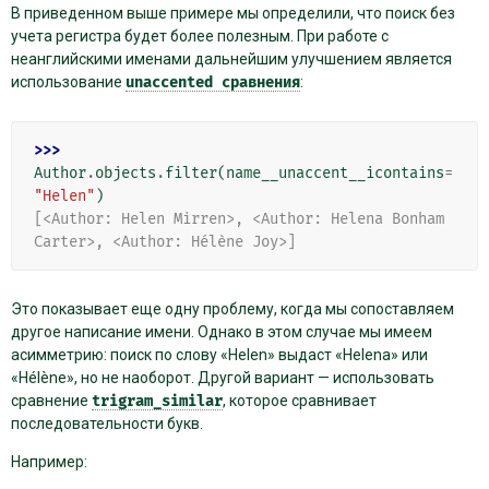
В приведенном выше примере мы определили, что поиск без
учета регистра будет более полезным. При работе с
неанглийскими именами дальнейшим улучшением является
использование
unaccented
сравнения
:
>>> 
Author
.
objects
.
filter
(
name__unaccent__icontains
=
"Helen"
)
[<Author: Helen Mirren>, <Author: Helena Bonham 
Carter>, <Author: Hélène Joy>]
Это показывает еще одну проблему, когда мы сопоставляем
другое написание имени. Однако в этом случае мы имеем
асимметрию: поиск по слову «Helen» выдаст «Helena» или
«Hélène», но не наоборот. Другой вариант — использовать
сравнение
trigram_similar
, которое сравнивает
последовательности букв.
Например: