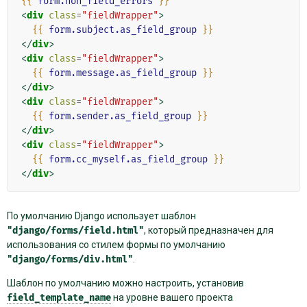
{{
form.non_field_errors
}}
<
div
class
=
"fieldWrapper"
>
{{
form.subject.as_field_group
}}
</
div
>
<
div
class
=
"fieldWrapper"
>
{{
form.message.as_field_group
}}
</
div
>
<
div
class
=
"fieldWrapper"
>
{{
form.sender.as_field_group
}}
</
div
>
<
div
class
=
"fieldWrapper"
>
{{
form.cc_myself.as_field_group
}}
</
div
>
По умолчанию Django использует шаблон
"django/forms/field.html"
, который предназначен для
использования со стилем формы по умолчанию
"django/forms/div.html"
.
Шаблон по умолчанию можно настроить, установив
field_template_name
на уровне вашего проекта