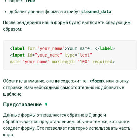
вернет
True
добавит данные формы в атрибут
cleaned_data
.
После рендеринга наша форма будет выглядеть следующим
образом:
<
label
for
=
"your_name"
>
Your name: 
</
label
>
<
input
id
=
"your_name"
type
=
"text"
name
=
"your_name"
maxlength
=
"100"
required
>
Обратите внимание, она
не
содержит тег
<form>
, или кнопку
отправки. Вам необходимо самостоятельно их добавить в
шаблоне.
Представление
¶
Данные формы отправляются обратно в Django и
обрабатываются представлением, обычно тем же, которое и
создает форму. Это позволяет повторно использовать часть
кода.