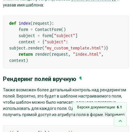
указав имя шаблона:
def
index
(
request
):
form
=
ContactForm
()
subject
=
form
[
"subject"
]
context
=
{
"subject"
:
subject
.
render
(
"my_custom_template.html"
)}
return
render
(
request
,
"index.html"
,
context
)
Рендеринг полей вручную
¶
Также возможен более детальный контроль над рендерингом
полей. Вероятно, это будет в шаблоне настраиваемого поля,
чтобы шаблон можно было написать один раз и повторно
Версия документации:
6.1
использовать для каждого поля. Однако к нему также можно
получить прямой доступ из атрибута поля в форме. Например: