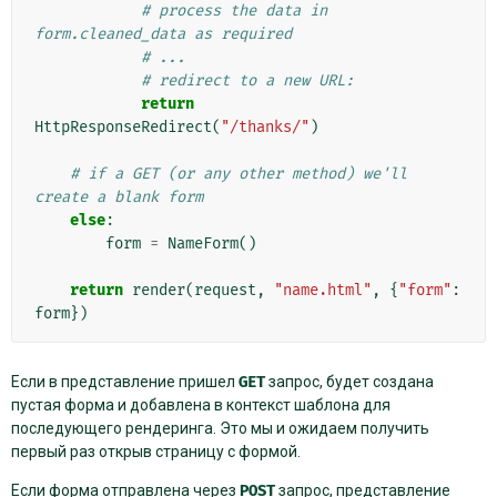
# process the data in 
form.cleaned_data as required
# ...
# redirect to a new URL:
return
HttpResponseRedirect
(
"/thanks/"
)
# if a GET (or any other method) we'll 
create a blank form
else
:
form
=
NameForm
()
return
render
(
request
,
"name.html"
,
{
"form"
:
form
})
Если в представление пришел
GET
запрос, будет создана
пустая форма и добавлена в контекст шаблона для
последующего рендеринга. Это мы и ожидаем получить
первый раз открыв страницу с формой.
Если форма отправлена через
POST
запрос, представление