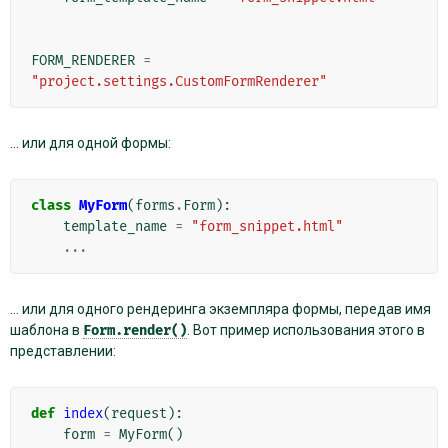
FORM_RENDERER
=
"project.settings.CustomFormRenderer"
… или для одной формы:
class
MyForm
(
forms
.
Form
):
template_name
=
"form_snippet.html"
...
… или для одного рендеринга экземпляра формы, передав имя
шаблона в
Form.render()
. Вот пример использования этого в
представлении:
def
index
(
request
):
form
=
MyForm
()