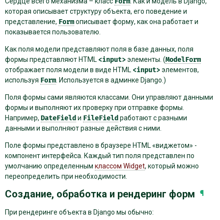
Сердце всего механизма – класс
Form
. Как и модель в Django,
которая описывает структуру объекта, его поведение и
представление,
Form
описывает форму, как она работает и
показывается пользователю.
Как поля модели представляют поля в базе данных, поля
формы представляют HTML
<input>
элементы. (
ModelForm
отображает поля модели в виде HTML
<input>
элементов,
используя
Form
. Используется в админке Django.)
Поля формы сами являются классами. Они управляют данными
формы и выполняют их проверку при отправке формы.
Например,
DateField
и
FileField
работают с разными
данными и выполняют разные действия с ними.
Поле формы представлено в браузере HTML «виджетом» -
компонент интерфейса. Каждый тип поля представлен по
умолчанию определенным
классом Widget
, который можно
переопределить при необходимости.
Создание, обработка и рендеринг форм
¶
При рендеринге объекта в Django мы обычно: