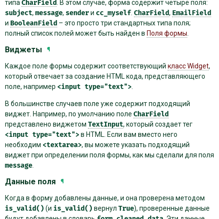
типа
CharField
. В этом случае, форма содержит четыре поля:
subject
,
message
,
sender
и
cc_myself
.
CharField
,
EmailField
и
BooleanField
– это просто три стандартных типа поля;
полный список полей может быть найден в
Поля формы
.
Виджеты
¶
Каждое поле формы содержит соответствующий
класс Widget
,
который отвечает за создание HTML кода, представляющего
поле, например
<input
type="text">
.
В большинстве случаев поле уже содержит подходящий
виджет. Например, по умолчанию поле
CharField
представлено виджетом
TextInput
, который создает тег
<input
type="text">
в HTML. Если вам вместо него
необходим
<textarea>
, вы можете указать подходящий
виджет при определении поля формы, как мы сделали для поля
message
.
Данные поля
¶
Когда в форму добавлены данные, и она проверена методом
is_valid()
(и
is_valid()
вернул
True
), проверенные данные
будут добавлены в словарь
form.cleaned_data
. Эти данные