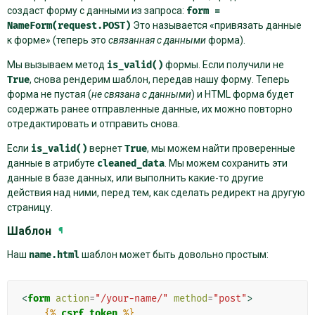
создаст форму с данными из запроса:
form
=
NameForm(request.POST)
Это называется «привязать данные
к форме» (теперь это
связанная с данными
форма).
Мы вызываем метод
is_valid()
формы. Если получили не
True
, снова рендерим шаблон, передав нашу форму. Теперь
форма не пустая (
не связана с данными
) и HTML форма будет
содержать ранее отправленные данные, их можно повторно
отредактировать и отправить снова.
Если
is_valid()
вернет
True
, мы можем найти проверенные
данные в атрибуте
cleaned_data
. Мы можем сохранить эти
данные в базе данных, или выполнить какие-то другие
действия над ними, перед тем, как сделать редирект на другую
страницу.
Шаблон
¶
Наш
name.html
шаблон может быть довольно простым:
<
form
action
=
"/your-name/"
method
=
"post"
>
{%
csrf_token
%}