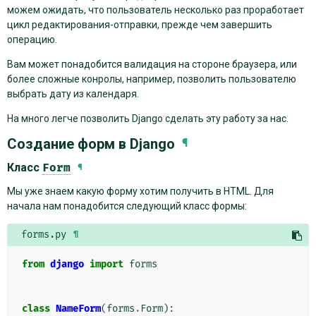
можем ожидать, что пользователь несколько раз проработает
цикл редактирования-отправки, прежде чем завершить
операцию.
Вам может понадобится валидация на стороне браузера, или
более сложные конролы, например, позволить пользователю
выбрать дату из календаря.
На много легче позволить Django сделать эту работу за нас.
Создание форм в Django
¶
Класс
Form
¶
Мы уже знаем какую форму хотим получить в HTML. Для
начала нам понадобится следующий класс формы:
forms.py
¶
from
django
import
forms
class
NameForm
(
forms
.
Form
):