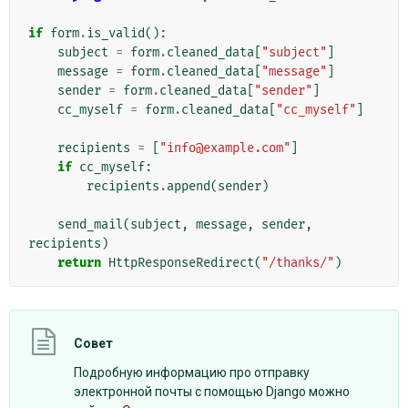
if
form
.
is_valid
():
subject
=
form
.
cleaned_data
[
"subject"
]
message
=
form
.
cleaned_data
[
"message"
]
sender
=
form
.
cleaned_data
[
"sender"
]
cc_myself
=
form
.
cleaned_data
[
"cc_myself"
]
recipients
=
[
"info@example.com"
]
if
cc_myself
:
recipients
.
append
(
sender
)
send_mail
(
subject
,
message
,
sender
,
recipients
)
return
HttpResponseRedirect
(
"/thanks/"
)
Совет
Подробную информацию про отправку
электронной почты с помощью Django можно