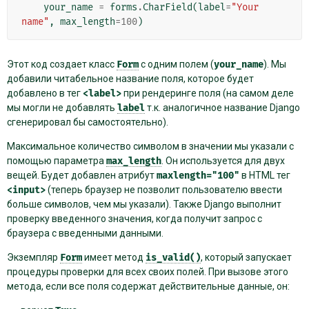
your_name
=
forms
.
CharField
(
label
=
"Your 
name"
,
max_length
=
100
)
Этот код создает класс
Form
с одним полем (
your_name
). Мы
добавили читабельное название поля, которое будет
добавлено в тег
<label>
при рендеринге поля (на самом деле
мы могли не добавлять
label
т.к. аналогичное название Django
сгенерировал бы самостоятельно).
Максимальное количество символом в значении мы указали с
помощью параметра
max_length
. Он используется для двух
вещей. Будет добавлен атрибут
maxlength="100"
в HTML тег
<input>
(теперь браузер не позволит пользователю ввести
больше символов, чем мы указали). Также Django выполнит
проверку введенного значения, когда получит запрос с
браузера с введенными данными.
Экземпляр
Form
имеет метод
is_valid()
, который запускает
процедуры проверки для всех своих полей. При вызове этого
метода, если все поля содержат действительные данные, он: