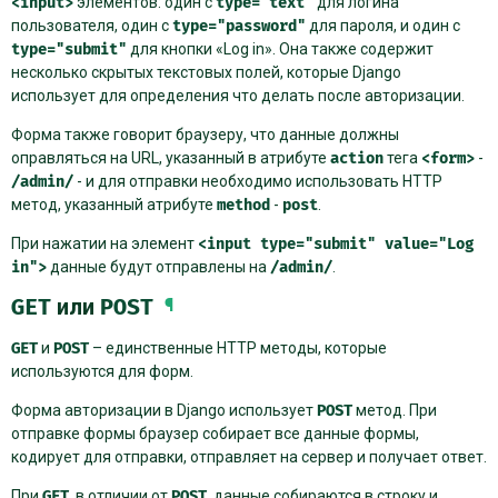
<input>
элементов: один с
type="text"
для логина
пользователя, один с
type="password"
для пароля, и один с
type="submit"
для кнопки «Log in». Она также содержит
несколько скрытых текстовых полей, которые Django
использует для определения что делать после авторизации.
Форма также говорит браузеру, что данные должны
оправляться на URL, указанный в атрибуте
action
тега
<form>
-
/admin/
- и для отправки необходимо использовать HTTP
метод, указанный атрибуте
method
-
post
.
При нажатии на элемент
<input
type="submit"
value="Log
in">
данные будут отправлены на
/admin/
.
GET
или
POST
¶
GET
и
POST
– единственные HTTP методы, которые
используются для форм.
Форма авторизации в Django использует
POST
метод. При
отправке формы браузер собирает все данные формы,
кодирует для отправки, отправляет на сервер и получает ответ.
При
GET
, в отличии от
POST
, данные собираются в строку и