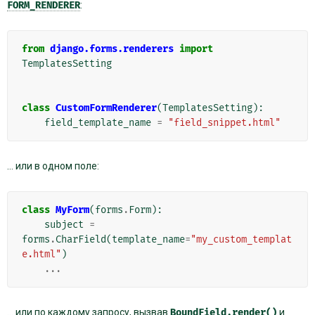
FORM_RENDERER
:
from
django.forms.renderers
import
TemplatesSetting
class
CustomFormRenderer
(
TemplatesSetting
):
field_template_name
=
"field_snippet.html"
… или в одном поле:
class
MyForm
(
forms
.
Form
):
subject
=
forms
.
CharField
(
template_name
=
"my_custom_templat
e.html"
)
...
… или по каждому запросу, вызвав
BoundField.render()
и