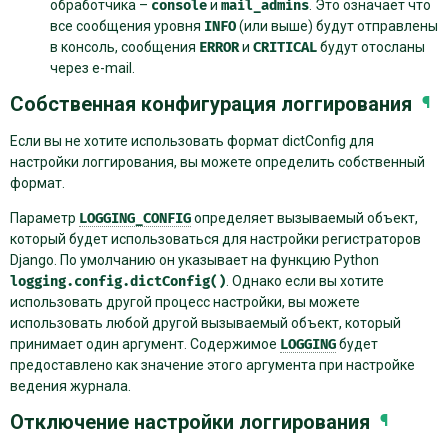
обработчика –
console
и
mail_admins
. Это означает что
все сообщения уровня
INFO
(или выше) будут отправлены
в консоль, сообщения
ERROR
и
CRITICAL
будут отосланы
через e-mail.
Собственная конфигурация логгирования
¶
Если вы не хотите использовать формат dictConfig для
настройки логгирования, вы можете определить собственный
формат.
Параметр
LOGGING_CONFIG
определяет вызываемый объект,
который будет использоваться для настройки регистраторов
Django. По умолчанию он указывает на функцию Python
logging.config.dictConfig()
. Однако если вы хотите
использовать другой процесс настройки, вы можете
использовать любой другой вызываемый объект, который
принимает один аргумент. Содержимое
LOGGING
будет
предоставлено как значение этого аргумента при настройке
ведения журнала.
Отключение настройки логгирования
¶