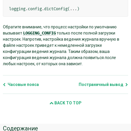
logging
.
config
.
dictConfig
(
...
)
Обратите внимание, что процесс настройки по умолчанию
вызывает
LOGGING_CONFIG
только после полной загрузки
настроек. Напротив, настройка ведения журнала вручную в
файле настроек приведет к немедленной загрузке
конфигурации ведения журнала. Таким образом, ваша
конфигурация ведения журнала должна появиться
после
любых настроек, от которых она зависит.
Часовые пояса
Постраничный вывод
BACK TO TOP
Дополнительная
Содержание