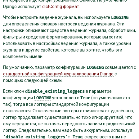
Django использует
dictConfig формат
.
Чтобы настроить ведение журнала, вы используете
LOGGING
для определения словаря настроек ведения журнала. Эти
настройки описывают средства ведения журнала, обработчики,
фильтры и средства форматирования, которые вы хотите
использовать в настройках ведения журнала, а также уровни
журнала и другие свойства, которые вы хотите, чтобы эти
компоненты имели.
По умолчанию, параметр конфигурации
LOGGING
совмещается с
стандартной конфигурацией журналирования Django
с
помощью следующей схемы.
Если ключ
disable_existing_loggers
в параметре
конфигурации
LOGGING
установлен в
True
(по умолчанию это
так), тогда все логгеры стандартной конфигурации
отключаются. Отключенные логгеры отличаются от удалённых;
логгер продолжает существовать, но тихо игнорирует всё, что
ему передаётся, не пытаясь передавать записи в родительский
логгер. Следовательно, вам надо быть аккуратным, используя
'disable_existing_loggers':
True
; скорее всего вам не