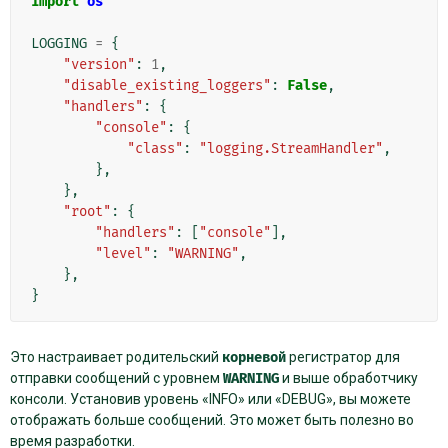
import
os
LOGGING
=
{
"version"
:
1
,
"disable_existing_loggers"
:
False
,
"handlers"
:
{
"console"
:
{
"class"
:
"logging.StreamHandler"
,
},
},
"root"
:
{
"handlers"
:
[
"console"
],
"level"
:
"WARNING"
,
},
}
Это настраивает родительский
корневой
регистратор для
отправки сообщений с уровнем
WARNING
и выше обработчику
консоли. Установив уровень «INFO» или «DEBUG», вы можете
отображать больше сообщений. Это может быть полезно во
время разработки.