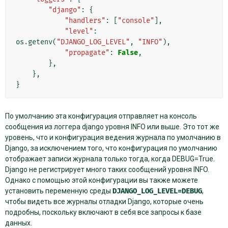
"django"
:
{
"handlers"
:
[
"console"
],
"level"
:
os
.
getenv
(
"DJANGO_LOG_LEVEL"
,
"INFO"
),
"propagate"
:
False
,
},
},
}
По умолчанию эта конфигурация отправляет на консоль
сообщения из логгера django уровня INFO или выше. Это тот же
уровень, что и конфигурация ведения журнала по умолчанию в
Django, за исключением того, что конфигурация по умолчанию
отображает записи журнала только тогда, когда DEBUG=True.
Django не регистрирует много таких сообщений уровня INFO.
Однако с помощью этой конфигурации вы также можете
установить переменную среды
DJANGO_LOG_LEVEL=DEBUG
,
чтобы видеть все журналы отладки Django, которые очень
подробны, поскольку включают в себя все запросы к базе
данных.