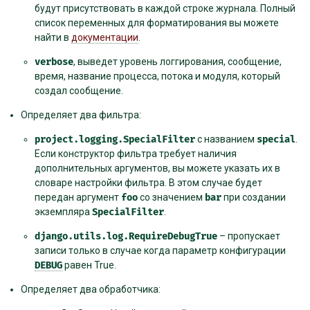
будут присутствовать в каждой строке журнала. Полный
список переменных для форматирования вы можете
найти в
документации
.
verbose
, выведет уровень логгирования, сообщение,
время, название процесса, потока и модуля, который
создал сообщение.
Определяет два фильтра:
project.logging.SpecialFilter
с названием
special
.
Если конструктор фильтра требует наличия
дополнительных аргументов, вы можете указать их в
словаре настройки фильтра. В этом случае будет
передан аргумент
foo
со значением
bar
при создании
экземпляра
SpecialFilter
.
django.utils.log.RequireDebugTrue
– пропускает
записи только в случае когда параметр конфигурации
DEBUG
равен True.
Определяет два обработчика: