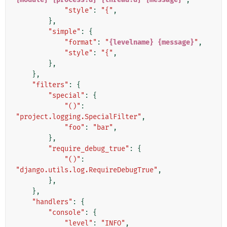
"style"
:
"{"
,
},
"simple"
:
{
"format"
:
"
{levelname}
{message}
"
,
"style"
:
"{"
,
},
},
"filters"
:
{
"special"
:
{
"()"
:
"project.logging.SpecialFilter"
,
"foo"
:
"bar"
,
},
"require_debug_true"
:
{
"()"
:
"django.utils.log.RequireDebugTrue"
,
},
},
"handlers"
:
{
"console"
:
{
"level"
:
"INFO"
,