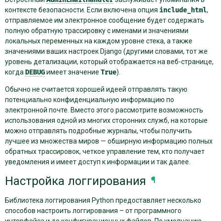
контексте безопасности. Если включена опция
include_html
,
отправляемое им электронное сообщение будет содержать
полную обратную трассировку с именами и значениями
локальных переменных на каждом уровне стека, а также
значениями ваших настроек Django (другими словами, тот же
уровень детализации, который отображается на веб-странице,
когда
DEBUG
имеет значение
True
).
Обычно не считается хорошей идеей отправлять такую ​​
потенциально конфиденциальную информацию по
электронной почте. Вместо этого рассмотрите возможность
использования одной из многих сторонних служб, на которые
можно отправлять подробные журналы, чтобы получить
лучшее из множества миров — обширную информацию полных
обратных трассировок, четкое управление тем, кто получает
уведомления и имеет доступ к информации и так далее.
Настройка логгирования
¶
Библиотека логгирования Python предоставляет несколько
способов настроить логгирования – от программного
интерфейса и до конфигурационных файлов. По умолчанию