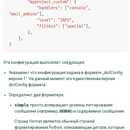
"myproject.custom"
:
{
"handlers"
:
[
"console"
,
"mail_admins"
],
"level"
:
"INFO"
,
"filters"
:
[
"special"
],
},
},
}
Эта конфигурация выполняет следующее:
Указывает что конфигурация задана в формате „dictConfig
версия 1“. На данный момент это единственная версия
dictConfig формата.
Определяет два форматера:
simple
, просто возвращает уровень логгирования
сообщения (например,
DEBUG
) и содержимое сообщения.
Строка format является обычной строкой
форматирования Python, описывающая детали, которые