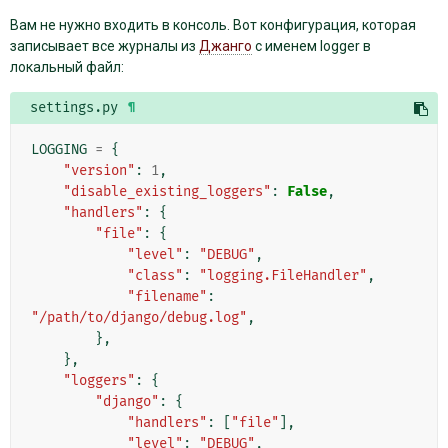
Вам не нужно входить в консоль. Вот конфигурация, которая
записывает все журналы из
Джанго
с именем logger в
локальный файл:
settings.py
¶
LOGGING
=
{
"version"
:
1
,
"disable_existing_loggers"
:
False
,
"handlers"
:
{
"file"
:
{
"level"
:
"DEBUG"
,
"class"
:
"logging.FileHandler"
,
"filename"
:
"/path/to/django/debug.log"
,
},
},
"loggers"
:
{
"django"
:
{
"handlers"
:
[
"file"
],
"level"
:
"DEBUG"
,