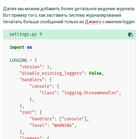
Далее мы можем добавить более детальное ведение журнала.
Вот пример того, как заставить систему журналирования
печатать больше сообщений только из
Джанго
с именем logger:
settings.py
¶
import
os
LOGGING
=
{
"version"
:
1
,
"disable_existing_loggers"
:
False
,
"handlers"
:
{
"console"
:
{
"class"
:
"logging.StreamHandler"
,
},
},
"root"
:
{
"handlers"
:
[
"console"
],
"level"
:
"WARNING"
,
},
"loggers"
:
{