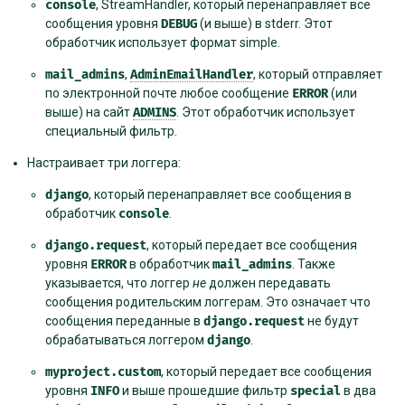
console
, StreamHandler, который перенаправляет все
сообщения уровня
DEBUG
(и выше) в stderr. Этот
обработчик использует формат simple.
mail_admins
,
AdminEmailHandler
, который отправляет
по электронной почте любое сообщение
ERROR
(или
выше) на сайт
ADMINS
. Этот обработчик использует
специальный фильтр.
Настраивает три логгера:
django
, который перенаправляет все сообщения в
обработчик
console
.
django.request
, который передает все сообщения
уровня
ERROR
в обработчик
mail_admins
. Также
указывается, что логгер
не
должен передавать
сообщения родительским логгерам. Это означает что
сообщения переданные в
django.request
не будут
обрабатываться логгером
django
.
myproject.custom
, который передает все сообщения
уровня
INFO
и выше прошедшие фильтр
special
в два