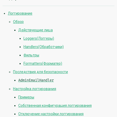
информация
Логгирование
Обзор
Действующие лица
Loggers(Логгеры)
Handlers(Обработчики)
Фильтры
Formatters(Форматер)
Последствия для безопасности
AdminEmailHandler
Настройка логгирования
Примеры
Собственная конфигурация логгирования
Отключение настройки логгирования