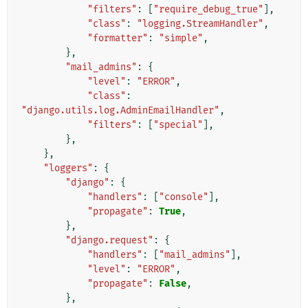
"filters"
:
[
"require_debug_true"
],
"class"
:
"logging.StreamHandler"
,
"formatter"
:
"simple"
,
},
"mail_admins"
:
{
"level"
:
"ERROR"
,
"class"
:
"django.utils.log.AdminEmailHandler"
,
"filters"
:
[
"special"
],
},
},
"loggers"
:
{
"django"
:
{
"handlers"
:
[
"console"
],
"propagate"
:
True
,
},
"django.request"
:
{
"handlers"
:
[
"mail_admins"
],
"level"
:
"ERROR"
,
"propagate"
:
False
,
},