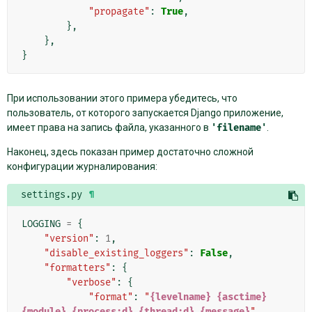
"propagate"
:
True
,
},
},
}
При использовании этого примера убедитесь, что
пользователь, от которого запускается Django приложение,
имеет права на запись файла, указанного в
'filename'
.
Наконец, здесь показан пример достаточно сложной
конфигурации журналирования:
settings.py
¶
LOGGING
=
{
"version"
:
1
,
"disable_existing_loggers"
:
False
,
"formatters"
:
{
"verbose"
:
{
"format"
:
"
{levelname}
{asctime}
{module}
{process:d}
{thread:d}
{message}
"
,