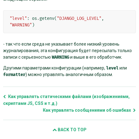
"level"
:
os
.
getenv
(
"DJANGO_LOG_LEVEL"
,
"WARNING"
)
- так что если среда не указывает более низкий уровень
журналирования, эта конфигурация будет пересылать только
записи с серьезностью
WARNING
и выше в его обработчик.
Другими параметрами конфигурации (например,
level
или
formatter
) можно управлять аналогичным образом.
Как управлять статическими файлами (изображениями,
скриптами JS, CSS и т.д.)
Как управлять сообщениями об ошибках
BACK TO TOP