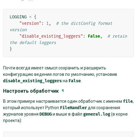
LOGGING
=
{
"version"
:
1
,
# the dictConfig format 
version
"disable_existing_loggers"
:
False
,
# retain 
the default loggers
}
Почти всегда имеет смысл сохранить и расширить
конфигурацию ведения логов по умолчанию, установив
disable_existing_loggers
на
False
.
Настроить обработчик
¶
В этом примере настраивается один обработчик с именем
file
,
который использует Python
FileHandler
для сохранения
журналов уровня
DEBUG
и выше в файл
general.log
(в корне
проекта):