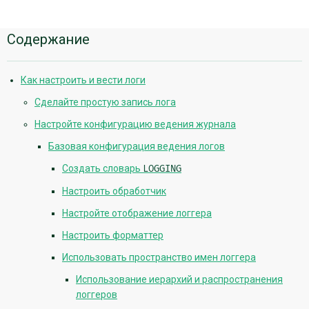
Дополнительная
Содержание
информация
Как настроить и вести логи
Сделайте простую запись лога
Настройте конфигурацию ведения журнала
Базовая конфигурация ведения логов
Создать словарь
LOGGING
Настроить обработчик
Настройте отображение логгера
Настроить форматтер
Использовать пространство имен логгера
Использование иерархий и распространения
логгеров