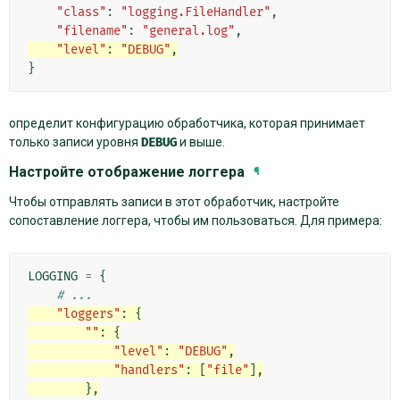
"class"
:
"logging.FileHandler"
,
"filename"
:
"general.log"
,
"level"
:
"DEBUG"
,
}
определит конфигурацию обработчика, которая принимает
только записи уровня
DEBUG
и выше.
Настройте отображение логгера
¶
Чтобы отправлять записи в этот обработчик, настройте
сопоставление логгера, чтобы им пользоваться. Для примера:
LOGGING
=
{
# ...
"loggers"
:
{
""
:
{
"level"
:
"DEBUG"
,
"handlers"
:
[
"file"
],
},