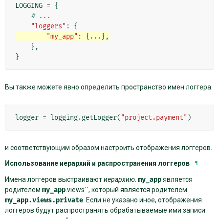
LOGGING
=
{
# ...
"loggers"
:
{
"my_app"
:
{
...
},
},
}
Вы также можете явно определить пространство имен логгера:
logger
=
logging
.
getLogger
(
"project.payment"
)
и соответствующим образом настроить отображения логгеров.
Использование иерархий и распространения логгеров
¶
Имена логгеров выстраивают
иерархию
.
my_app
является
родителем
my_app
.views``, который является родителем
my_app.views.private
. Если не указано иное, отображения
логгеров будут распространять обрабатываемые ими записи