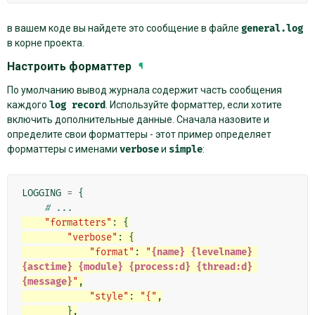
в вашем коде вы найдете это сообщение в файле
general.log
в корне проекта.
Настроить форматтер
¶
По умолчанию вывод журнала содержит часть сообщения
каждого
log
record
. Используйте форматтер, если хотите
включить дополнительные данные. Сначала назовите и
определите свои форматтеры - этот пример определяет
форматтеры с именами
verbose
и
simple
:
LOGGING
=
{
# ...
"formatters"
:
{
"verbose"
:
{
"format"
:
"
{name}
{levelname}
{asctime}
{module}
{process:d}
{thread:d}
{message}
"
,
"style"
:
"{"
,
},