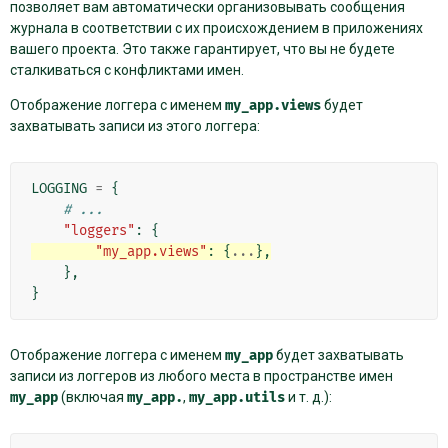
позволяет вам автоматически организовывать сообщения
журнала в соответствии с их происхождением в приложениях
вашего проекта. Это также гарантирует, что вы не будете
сталкиваться с конфликтами имен.
Отображение логгера с именем
my_app.views
будет
захватывать записи из этого логгера:
LOGGING
=
{
# ...
"loggers"
:
{
"my_app.views"
:
{
...
},
},
}
Отображение логгера с именем
my_app
будет захватывать
записи из логгеров из любого места в пространстве имен
my_app
(включая
my_app.
,
my_app.utils
и т. д.):