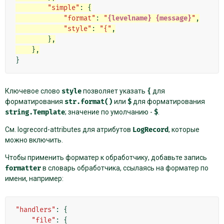
"simple"
:
{
"format"
:
"
{levelname}
{message}
"
,
"style"
:
"{"
,
},
},
}
Ключевое слово
style
позволяет указать
{
для
форматирования
str.format()
или
$
для форматирования
string.Template
; значение по умолчанию -
$
.
См.
logrecord-attributes
для атрибутов
LogRecord
, которые
можно включить.
Чтобы применить форматер к обработчику, добавьте запись
formatter
в словарь обработчика, ссылаясь на форматер по
имени, например:
"handlers"
:
{
"file"
:
{