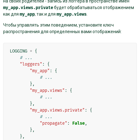
на своих родителей - запись из логгера в пространстве имен
my_app.views.private
будет обрабатываться отображением
как для
my_app
, так и для
my_app.views
.
Чтобы управлять этим поведением, установите ключ
распространения для определенных вами отображений:
LOGGING
=
{
# ...
"loggers"
:
{
"my_app"
:
{
# ...
},
"my_app.views"
:
{
# ...
},
"my_app.views.private"
:
{
# ...
"propagate"
:
False
,
},
},