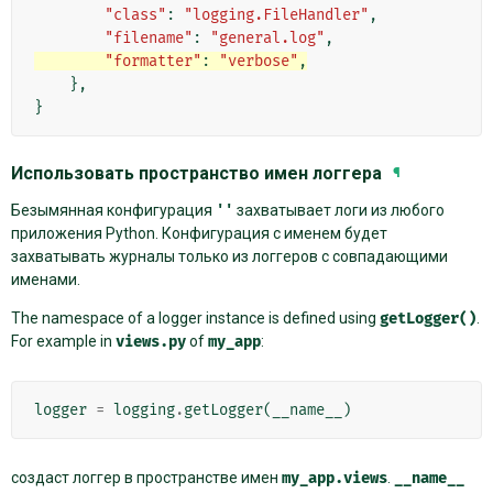
"class"
:
"logging.FileHandler"
,
"filename"
:
"general.log"
,
"formatter"
:
"verbose"
,
},
}
Использовать пространство имен логгера
¶
Безымянная конфигурация
''
захватывает логи из любого
приложения Python. Конфигурация с именем будет
захватывать журналы только из логгеров с совпадающими
именами.
The namespace of a logger instance is defined using
getLogger()
.
For example in
views.py
of
my_app
:
logger
=
logging
.
getLogger
(
__name__
)
создаст логгер в пространстве имен
my_app.views
.
__name__