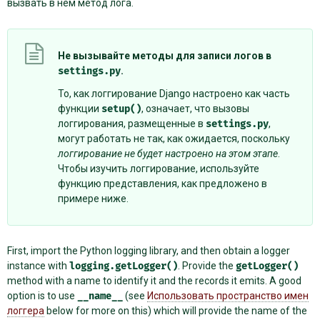
вызвать в нем метод лога.
Не вызывайте методы для записи логов в
settings.py
.
То, как логгирование Django настроено как часть
функции
setup()
, означает, что вызовы
логгирования, размещенные в
settings.py
,
могут работать не так, как ожидается, поскольку
логгирование не будет настроено на этом этапе
.
Чтобы изучить логгирование, используйте
функцию представления, как предложено в
примере ниже.
First, import the Python logging library, and then obtain a logger
instance with
logging.getLogger()
. Provide the
getLogger()
method with a name to identify it and the records it emits. A good
option is to use
__name__
(see
Использовать пространство имен
логгера
below for more on this) which will provide the name of the